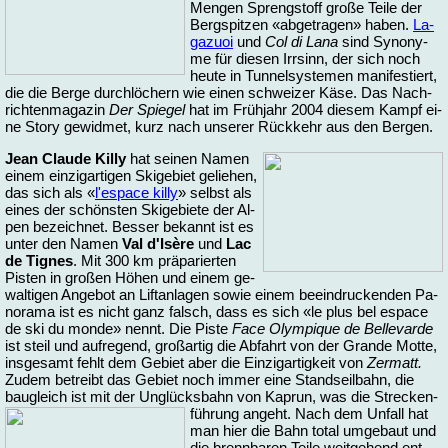
Men­gen Spreng­stoff gro­ße Tei­le der
Berg­spit­zen «ab­ge­tra­gen» ha­ben.
La­
ga­zuoi
und
Col di La­na
sind Syn­ony­
me für die­sen Irr­sinn, der sich noch
heu­te in Tun­nel­sys­te­men ma­ni­fes­tiert,
die die Ber­ge durch­lö­chern wie ei­nen schwei­zer Kä­se. Das Nach­
rich­ten­ma­ga­zin
Der Spie­gel
hat im Früh­jahr 2004 die­sem Kampf ei­
ne Sto­ry ge­wid­met, kurz nach un­se­rer Rück­kehr aus den Ber­gen.
Jean Clau­de Kil­ly
hat sei­nen Na­men
ei­nem ein­zig­ar­ti­gen Ski­ge­biet ge­lie­hen,
das sich als «
l'es­pace kil­ly
» selbst als
ei­nes der schöns­ten Ski­ge­bie­te der Al­
pen be­zeich­net. Bes­ser be­kannt ist es
un­ter den Na­men
Val d'Isè­re
und
Lac
de Tig­nes
. Mit 300 km prä­pa­rier­ten
Pis­ten in gro­ßen Hö­hen und ei­nem ge­
wal­ti­gen An­ge­bot an Lift­an­la­gen so­wie ei­nem be­ein­dru­cken­den Pa­
no­ra­ma ist es nicht ganz falsch, dass es sich «le plus bel es­pace
de ski du mon­de» nennt. Die Pis­te
Face Olym­pi­que de Bel­le­varde
ist steil und auf­re­gend, groß­ar­tig die Ab­fahrt von der Gran­de Mot­te,
ins­ge­samt fehlt dem Ge­biet aber die Ein­zig­ar­tig­keit von
Zer­matt.
Zu­dem be­treibt das Ge­biet noch im­mer ei­ne Stand­seil­bahn, die
bau­gleich ist mit der Un­glücks­bahn von Ka­prun, was
die Stre­cken­
füh­rung an­geht. Nach dem Un­fall hat
man hier die Bahn to­tal um­ge­baut und
die brenn­ba­ren Tei­le weit­ge­hend ent­