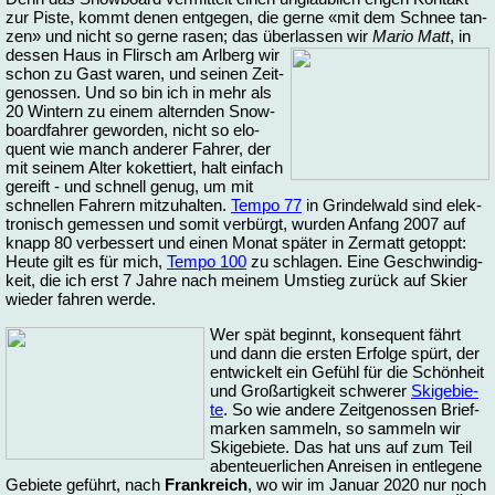
zur Pis­te, kommt de­nen ent­ge­gen, die ger­ne «mit dem Schnee tan­
zen» und nicht so ger­ne ra­sen; das über­las­sen wir
Ma­rio Matt
,
in
des­sen Haus in Flirsch am Arl­berg wir
schon zu Gast wa­ren, und sei­nen Zeit­
ge­nos­sen. Und so bin ich in mehr als
20 Win­tern zu ei­nem al­tern­den Snow­
board­fah­rer ge­wor­den, nicht so elo­
quent wie manch an­de­rer Fah­rer, der
mit sei­nem Al­ter ko­ket­tiert, halt ein­fach
ge­reift - und schnell ge­nug, um mit
schnel­len Fah­rern mit­zu­hal­ten.
Tem­po 77
in Grin­del­wald sind elek­
tro­nisch ge­mes­sen und so­mit ver­bürgt, wur­den An­fang 2007 auf
knapp 80 ver­bes­sert und ei­nen Mo­nat spä­ter in Zer­matt ge­toppt:
Heu­te gilt es für mich,
Tem­po 100
zu schla­gen. Ei­ne Ge­schwin­dig­
keit, die ich erst 7 Jah­re nach mei­nem Um­stieg zu­rück auf Skier
wie­der fah­ren wer­de.
Wer spät be­ginnt, kon­se­quent fährt
und dann die ers­ten Er­fol­ge spürt, der
ent­wi­ckelt ein Ge­fühl für die Schön­heit
und Groß­ar­tig­keit schwe­rer
Ski­ge­bie­
te
. So wie an­de­re Zeit­ge­nos­sen Brief­
mar­ken sam­meln, so sam­meln wir
Ski­ge­bie­te. Das hat uns auf zum Teil
aben­teu­er­li­chen An­rei­sen in ent­le­ge­ne
Ge­bie­te ge­führt, nach
Frank­reich
, wo wir im Ja­nu­ar 2020 nur noch