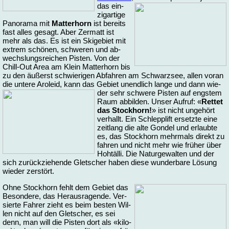
das ein­
zig­ar­ti­ge
Pa­no­ra­ma mit
Mat­ter­horn
ist be­reits
fast al­les ge­sagt. Aber Zer­matt ist
mehr als das. Es ist ein Ski­ge­biet mit
ex­trem schö­nen, schwe­ren und ab­
wechs­lungs­rei­chen Pis­ten. Von der
Chill-Out Area am Klein Mat­ter­horn bis
zu den äu­ßerst schwie­ri­gen Ab­fah­ren am Schwarz­see, al­len vor­an
die un­te­re Aro­leid, kann das Ge­biet un­end­lich lan­ge und dann wie­
der
sehr schwe­re Pis­ten auf engs­tem
Raum ab­bil­den. Un­ser Auf­ruf: «
Ret­tet
das Stock­horn!
» ist nicht un­ge­hört
ver­hallt. Ein Schlepp­lift er­setz­te ei­ne
zeit­lang die al­te Gon­del und er­laub­te
es, das Stock­horn mehr­mals di­rekt zu
fah­ren und nicht mehr wie frü­her über
Hoh­täl­li. Die Na­tur­ge­wal­ten und der
sich zu­rück­zie­hen­de Glet­scher ha­ben die­se wun­der­ba­re Lö­sung
wie­der zer­stört.
Oh­ne Stock­horn fehlt dem Ge­biet das
Be­son­de­re, das Heraus­ra­gen­de. Ver­
sier­te Fah­rer zieht es beim bes­ten Wil­
len nicht auf den Glet­scher, es sei
denn, man will die Pis­ten dort als «ki­lo­