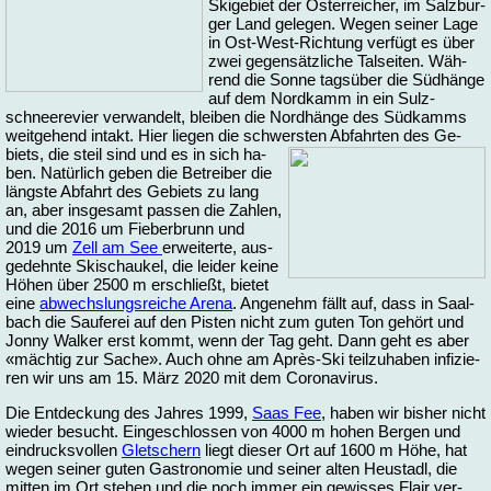
Ski­ge­biet der Ös­ter­rei­cher, im Salz­bur­
ger Land ge­le­gen. We­gen sei­ner La­ge
in Ost-West-Rich­tung ver­fügt es über
zwei ge­gen­sätz­li­che Tal­sei­ten. Wäh­
rend die Son­ne tags­über die Süd­hän­ge
auf dem Nord­kamm in ein Sulz­
schnee­re­vier ver­wan­delt, blei­ben die Nord­hän­ge des Süd­kamms
weit­ge­hend in­takt. Hier lie­gen die schwers­ten Ab­fahr­ten des Ge­
biets,
die steil sind und es in sich ha­
ben. Na­tür­lich ge­ben die Be­trei­ber die
längs­te Ab­fahrt des Ge­biets zu lang
an, aber ins­ge­samt pas­sen die Zah­len,
und die 2016 um Fie­ber­brunn und
2019 um
Zell am See
er­wei­ter­te, aus­
ge­dehn­te Ski­schau­kel, die lei­der kei­ne
Hö­hen über 2500 m er­schließt, bie­tet
ei­ne
ab­wechs­lungs­rei­che Are­na
. An­ge­nehm fällt auf, dass in Saal­
bach die Sau­fe­rei auf den Pis­ten nicht zum gu­ten Ton ge­hört und
Jon­ny Wal­ker erst kommt, wenn der Tag geht. Dann geht es aber
«mäch­tig zur Sa­che». Auch oh­ne am Après-Ski teil­zu­ha­ben in­fi­zie­
ren wir uns am 15. März 2020 mit dem Co­ro­na­vi­rus.
Die Ent­de­ckung des Jah­res 1999,
Saas Fee
, ha­ben wir bis­her nicht
wie­der be­sucht. Ein­ge­schlos­sen von 4000 m ho­hen Ber­gen und
ein­drucks­vol­len
Glet­schern
liegt die­ser Ort auf 1600 m Hö­he, hat
we­gen sei­ner gu­ten Ga­stro­no­mie und sei­ner al­ten Heu­stadl, die
mit­ten im Ort ste­hen und die noch im­mer ein ge­wis­ses Flair ver­