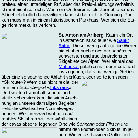
brei­ten, ei­nen un­ta­de­li­gen Ruf, aber das Preis-/Leis­tungs­ver­hält­nis
stimmt nicht so recht. Wenn ein Ort teu­rer ist als Zer­matt aber das
Ski­ge­biet deut­lich lang­wei­li­ger, dann ist das nicht in Ord­nung. Par­
ken muss man in ei­nem fu­tu­ris­ti­schen Park­haus. Wer sich die Eta­
ge nicht merkt, ist ver­lo­ren.
St. An­ton am Arl­berg
: Kaum ein Ort
in Ös­ter­reich ist so teu­er wie
Sankt
An­ton
. Die­ser we­nig auf­re­gen­de Wei­ler
bie­tet aber auch ei­nes der schöns­ten,
schwers­ten und tra­di­ti­ons­reichs­ten
Ski­ge­bie­te der Al­pen. Wer ein­mal das
Mat­tun­kar
ge­fah­ren ist, der muss neid­
los zu­ge­ben, dass nur we­ni­ge Ge­bie­te
über ei­ne so span­nen­de Ab­fahrt ver­fü­gen, oder soll­te ich sa­gen:
«Ski­rou­te»?
Wem das nicht reicht, der
fährt am
Schind­ler­grat
«
links raus
».
Dort war­ten traum­haft schö­ne und
stei­le Ne­ben­stre­cken, die wir in An­leh­
nung an un­se­ren da­ma­li­gen Beglei­ter
Fe­lix die «Wäl­ti­schen Nor­mal­we­ge»
nen­nen. Wer preis­wert woh­nen
und
maß­los Ski­fah­ren will, der wählt ei­nen
der et­was ab­seits lie­gen­den Or­te wie
Schnann
oder
Flirsch
und
nimmt den kos­ten­lo­sen Ski­bus. In je­
nem Win­ter, als La­wi­nen Gal­tür und