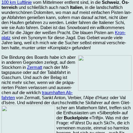
100 km Luft­li­nie
vom Mit­tel­meer ent­fernt sind, in die
Schweiz
,
Ös­
ter­reich
und schließ­lich auch nach
Ita­li­en
, in die land­schaft­lich
wun­der­schö­nen Do­lo­mi­ten, wo man auf meist ein­fa­chen Pis­ten lan­
ge Ab­fahr­ten ge­nie­ßen kann, so­fern man dar­auf ach­tet, nicht über
den Hau­fen ge­fah­ren zu wer­den. Lei­der fah­ren die Ita­lie­ner Schi,
wie sie Au­to fah­ren. Da­bei ist das Snow­board ein will­kom­me­nes
Ziel für die Jä­ger der wei­ßen Pracht. Die blau­en Pis­ten am
Kron­
platz
sind ein Sy­no­nym für die­se Jagd. Das Ge­biet wur­de vie­le
Jah­re lang, weil ich mich wie die Su­cher selbst ein­mal ver­schrie­
ben hat­te, mun­ter un­ter «Korn­platz» ge­fun­den!
Die Bin­dung des Boards ha­be ich aber
in an­de­ren Ge­gen­den zer­legt, auf dem
Stock­horn in
Zer­matt
nach der Mit­
tags­pau­se oder auf der Tal­ab­fahrt in
Ga­schurn. Und auch der Be­lag ist
nicht mehr si­cher, wenn wir die prä­pa­
rier­ten Pis­ten ver­las­sen und aus­wei­
chen auf die wirk­lich
traum­haf­ten Ab­
fahr­ten
von Zer­matt, Sankt An­ton, Ver­bier, l'Al­pe d'Huez oder Val
d'Isè­re. Und wäh­rend der durch­schnitt­li­che Ski­fah­rer auf dem Glet­
scher am Mat­ter­horn fährt, tref­fen
sich
die En­thu­sias­ten um «Sil­ber­pfeil» auf
der
Bu­ckel­pis­te
«Trift­ji». Was mit der
Fra­ge: «Fährst Du auch Ski?», die ich
ver­nei­nen muss­te, ein­mal so harm­los
be­gann, hat sich zu ei­ner - auch für