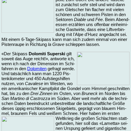
ist zu­nächst sehr steil und wird dann
zum Glet­scher hin fla­cher mit vie­len
schö­nen und schwe­ren Pis­ten in den
Sek­to­ren
Dia­ble
und
Fée
. Beim Abend­
es­sen er­zäh­len uns of­fen­bar ein­hei­mi­
sche Gast­wir­te, dass ei­ne Lift­ver­bin­
dung mit l'Al­pe d'Huez an­ge­dacht sei.
Mit ei­nem 6-Tage-Ski­pass kann man sich zu­dem ein­mal von ei­ner
Pis­ten­rau­pe in Rich­tung
la Gra­ve
schlep­pen las­sen.
«Der Ski­pass
Do­lo­mi­ti Su­perski
gilt
so­weit das Au­ge reicht!», ant­wor­te ich,
wenn ich nach der Di­men­si­on im Schi­
fah­ren in den
Do­lo­mi­ten
ge­fragt wer­de.
Und tat­säch­lich kann man 1220 Pis­
ten­ki­lo­me­ter und 450 Auf­stiegs­hil­fen
nut­zen, von
Ca­va­le­se
im Wes­ten, wo
ein ame­ri­ka­ni­scher Kampf­pi­lot die Gon­del vom Him­mel ge­schnit­ten
hat, bis zu den
Drei Zin­nen
im Os­ten, von
Brun­eck
im Nor­den bis
San Mar­ti­no di Ca­stroz­za
im Sü­den. Aber weit mehr als die tech­ni­
schen Da­ten be­ein­druckt un­be­streit­bar die land­schaft­li­che Grö­ße
die­ses üp­pig er­schlos­se­nen Ski­ge­biets, ge­prägt von blau­em Him­
mel, brau­nem Fels und weißem Schnee. Hier ha­ben im ers­ten
Welt­krieg die gro­ßen Schlach­ten
statt­
ge­fun­den, hier soll das «La­met­ta» sei­
nen Ur­spung ge­fei­ert und gi­gan­ti­sche