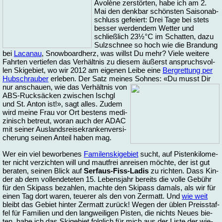
Avolè­ne zer­stör­ten, ha­be ich am 2.
Mai den denk­bar schöns­ten Sai­son­ab­
schluss ge­fei­ert: Drei Ta­ge bei stets
bes­ser wer­den­dem Wet­ter und
schließ­lich 23½°C im Schat­ten, da­zu
Sulz­schnee so hoch wie die Bran­dung
bei
La­canau
, Snow­board­herz, was willst Du mehr? Vie­le wei­te­re
Fahr­ten ver­tie­fen das Ver­hält­nis zu die­sem äu­ßerst an­spruchs­vol­
len Ski­ge­biet, wo wir 2012 am ei­ge­nen Lei­be ei­ne
Berg­ret­tung per
Hub­schrau­ber
er­le­ben. Der Satz mei­nes Soh­nes: «Du musst Dir
nur an­schau­en,
wie das Ver­hält­nis von
ABS-Ruck­sä­cken zwi­schen Ischgl
und St. An­ton ist!», sagt al­les. Zu­dem
wird mei­ne Frau vor Ort bes­tens me­di­
zi­nisch be­treut, wor­an auch der ADAC
mit sei­ner Aus­lands­rei­se­kran­ken­ver­si­
che­rung sei­nen An­teil ha­ben mag.
Wer ein viel be­wor­be­nes
Fa­mi­lens­ki­ge­biet
sucht, auf Pis­ten­ki­lo­me­
ter nicht ver­zich­ten will und maut­frei an­rei­sen möch­te, der ist gut
be­ra­ten, sei­nen Blick auf
Ser­faus-Fiss-Ladis
zu rich­ten. Dass Kin­
der ab dem vollen­de­te­ten 15. Le­bens­jahr be­reits die vol­le Ge­bühr
für den Ski­pass be­zah­len, mach­te den Ski­pass da­mals, als wir für
ei­nen Tag dort wa­ren, teue­rer als den von Zer­matt. Und
wie weit
bleibt das Ge­biet hin­ter Zer­matt zu­rück! We­gen der üb­len Preis­staf­
fel für Fa­mi­li­en und den lang­wei­li­gen Pis­ten, die nichts Neu­es bie­
ten, ha­be ich das Ski­ge­biet folg­lich für mich aus der Lis­te der wie­