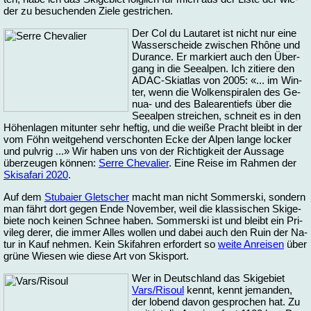
der zu be­su­chen­den Zie­le ge­stri­chen.
Der Col du Lau­ta­ret ist nicht nur ei­ne
Was­ser­schei­de zwi­schen Rhô­ne und
Du­ran­ce. Er mar­kiert auch den Über­
gang in die See­al­pen. Ich zi­tie­re den
ADAC-Ski­at­las von 2005: «... im Win­
ter, wenn die Wol­ken­spi­ra­len des Ge­
nua- und des Ba­lea­ren­tiefs über die
See­al­pen strei­chen, schneit es in den
Hö­hen­la­gen mit­un­ter sehr hef­tig, und die wei­ße Pracht bleibt in der
vom Föhn weit­ge­hend ver­schon­ten Ecke der Al­pen lan­ge lo­cker
und pulv­rig ...» Wir ha­ben uns von der Rich­tig­keit der Aus­sa­ge
über­zeu­gen kön­nen:
Ser­re Che­va­lier
. Ei­ne Rei­se im Rah­men der
Ski­sa­fa­ri 2020
.
Auf dem
Stu­bai­er Glet­scher
macht man nicht Som­merski, son­dern
man fährt dort ge­gen En­de No­vem­ber, weil die klas­si­schen Ski­ge­
bie­te noch kei­nen Schnee ha­ben. Som­merski ist und bleibt ein Pri­
vi­leg de­rer, die im­mer Al­les wol­len und da­bei auch den Ruin der Na­
tur in Kauf neh­men. Kein Ski­fah­ren er­for­dert so
wei­te An­rei­sen
über
grü­ne Wie­sen wie die­se Art von Ski­sport.
Wer in Deutsch­land das Ski­ge­biet
Vars/Ri­soul
kennt, kennt je­man­den,
der lo­bend da­von ge­spro­chen hat. Zu