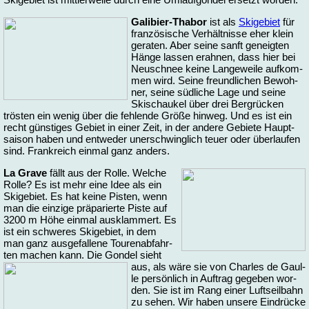
Ga­li­bier-Tha­bor
ist als
Ski­ge­biet
für
fran­zö­si­sche Ver­hält­nis­se eher klein
ge­ra­ten. Aber sei­ne sanft ge­neig­ten
Hän­ge las­sen er­ah­nen, dass hier bei
Neu­schnee kei­ne Lan­ge­wei­le auf­kom­
men wird. Sei­ne freund­li­chen Be­woh­
ner, sei­ne süd­li­che La­ge und sei­ne
Ski­schau­kel über drei Berg­rüc­ken
trös­ten ein we­nig über die feh­len­de Grö­ße hin­weg. Und es ist ein
recht güns­ti­ges Ge­biet in ei­ner Zeit, in der an­de­re Ge­bie­te Haupt­
sai­son ha­ben und ent­we­der un­er­schwing­lich teu­er oder über­lau­fen
sind. Frank­reich ein­mal ganz an­ders.
La Gra­ve
fällt aus der Rol­le. Wel­che
Rol­le? Es ist mehr ei­ne Idee als ein
Ski­ge­biet. Es hat kei­ne Pis­ten, wenn
man die ein­zi­ge prä­pa­rier­te Pis­te auf
3200 m Hö­he ein­mal aus­klam­mert. Es
ist ein schwe­res Ski­ge­biet, in dem
man ganz aus­ge­fal­le­ne Tou­ren­ab­fahr­
ten ma­chen kann. Die Gon­del sieht
aus, als wä­re sie
von Charles de Gaul­
le per­sön­lich in Auf­trag ge­ge­ben wor­
den. Sie ist im Rang ei­ner Luft­seil­bahn
zu se­hen. Wir ha­ben un­se­re Ein­drücke