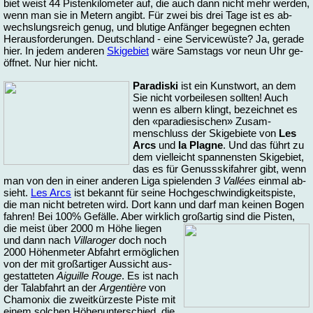
biet weist 44 Pis­ten­ki­lo­me­ter auf, die auch dann nicht mehr wer­den,
wenn man sie in Me­tern an­gibt. Für zwei bis drei Ta­ge ist es ab­
wechs­lungs­reich ge­nug, und blu­ti­ge An­fän­ger be­geg­nen ech­ten
Her­aus­for­de­run­gen. Deutsch­land - ei­ne Ser­vice­wüs­te? Ja, ge­ra­de
hier. In je­dem an­de­ren
Ski­ge­biet
wä­re Sams­tags vor neun Uhr ge­
öff­net. Nur hier nicht.
Pa­ra­di­ski
ist ein Kunst­wort, an dem
Sie nicht vor­bei­le­sen soll­ten! Auch
wenn es al­bern klingt, be­zeich­net es
den «pa­ra­die­si­schen» Zu­sam­
menschluss der Ski­ge­bie­te von
Les
Arcs
und
la Plagne
. Und das führt zu
dem viel­leicht span­nens­ten Ski­ge­biet,
das es für Ge­nuss­s­ki­fah­rer gibt, wenn
man von den in ei­ner an­de­ren Li­ga spie­len­den
3 Vallées
ein­mal ab­
sieht.
Les Arcs
ist be­kannt für sei­ne Hoch­ge­schwin­dig­keits­pis­te,
die man nicht be­tre­ten wird. Dort kann und darf man kei­nen Bo­gen
fah­ren! Bei 100% Ge­fäl­le. Aber wirk­lich groß­ar­tig sind die Pis­ten,
die meist über 2000 m Hö­he lie­gen
und dann nach
Vil­la­ro­ger
doch noch
2000 Hö­hen­me­ter Ab­fahrt er­mög­li­chen
von der mit groß­ar­ti­ger Aus­sicht aus­
ge­stat­te­ten
Ai­guil­le Rou­ge
. Es ist nach
der Tal­ab­fahrt an der
Ar­gen­tiè­re
von
Cha­mo­nix die zweit­kür­zes­te Pis­te mit
ei­nem sol­chen Hö­hen­un­ter­schied, die