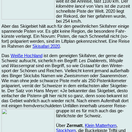
weit ist die An­rei­se, fast 1100 km. Der
ki­lo­mè­tre lan­cé
von Vars ist die zur­zeit
schnells­te Pis­te der Welt. 2020 liegt
der Re­kord, der hier ge­fah­ren wur­de,
bei 254 km/h.
Aber das Ski­ge­biet hält auch für den ge­wöhn­li­chen Ski­fah­rer ei­ni­ge
span­nen­de Pis­ten vor. Es gibt kei­ne Re­gi­on, die be­son­de­re Fahr­
küns­te ver­langt. Ein No­vum: Pis­ten, die nach Schnee­fall nicht (so­
fort) prä­pa­riert wer­den, sind im Lift­plan ge­kenn­zeich­net. Ei­ne Rei­se
im Rah­men der
Ski­sa­fa­ri 2020
.
Das
Wei­ße Hoch­land
ist dem ge­neig­ten Ski­fah­rer, der ger­ne die
Schweiz auf­sucht, si­cher­lich ein Be­griff:
Les Dia­ble­rets, Wi­spi­le
und
Was­sern­grat
sind ein Be­griff, so wie
Gstaad
für den Win­ter­
sport der Schö­nen und Rei­chen. Viel­leicht kennt je­mand au­ßer­halb
des Bin­ger Skic­lubs Na­men wie
Zwei­sim­men
oder
Saa­nen­mö­ser
.
Wie man oh­ne je­de schwar­ze Pis­te mehr als 250 Pis­ten­ki­lo­me­ter
prä­pa­riert, ver­rät der Schwei­zer in dem ein­fachs­ten al­ler Ski­ge­bie­
te. Der Satz von Hans Mey­er: «Je be­kann­ter das Ski­ge­biet, de­sto
ein­fa­cher die Pis­ten» gilt hier nicht so ganz, denn sooo be­kannt ist
das Ge­biet wahr­lich auch wie­der nicht. Nach ei­nem Auf­ent­halt dort
mit ei­ni­gen fremd­ver­schul­de­ten Un­fäl­len in­ner­halb un­se­rer Rei­se­
grup­pe
ist es für mich auch das ge­
fähr­lichs­te der Schweiz.
Über
Zer­matt
,
Klein Mat­ter­horn
,
Stock­horn
, die Bu­ckel­pis­te Trift­ji
und