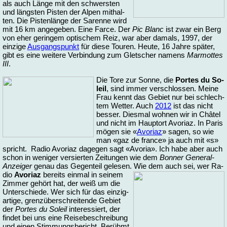
als auch Län­ge mit den schwers­ten
und längs­ten Pis­ten der Al­pen mit­hal­
ten. Die Pis­ten­län­ge der Sa­ren­ne wird
mit 16 km an­ge­ge­ben. Ei­ne Far­ce. Der
Pic Blanc
ist zwar ein Berg
von eher ge­rin­gem op­ti­schem Reiz, war aber da­mals, 1997, der
ein­zi­ge
Aus­gangs­punkt
für die­se Tou­ren. Heu­te, 16 Jah­re spä­ter,
gibt es ei­ne wei­te­re Ver­bin­dung zum Glet­scher na­mens
Mar­mot­tes
III
.
Die To­re zur Son­ne, die
Por­tes du So­
leil
, sind im­mer ver­schlos­sen. Mei­ne
Frau kennt das Ge­biet nur bei schlech­
tem Wet­ter. Auch
2012
ist das nicht
bes­ser. Dies­mal woh­nen wir in Châtel
und nicht im Haup­tort Avo­r­iaz. In Pa­ris
mö­gen sie «
Avo­r­iaz
» sa­gen, so wie
man «gaz de fran­ce» ja auch mit «s»
spricht. Ra­dio Avo­r­iaz da­ge­gen sagt «Avo­r­ia». Ich ha­be aber auch
schon in we­ni­ger ver­sier­ten Zei­tun­gen wie dem
Bon­ner Ge­ne­ral-
Anzei­ger
ge­nau das Ge­gen­teil ge­le­sen. Wie dem auch sei, wer Ra­
dio
Avo­r­iaz
be­reits ein­mal in sei­nem
Zim­mer ge­hört hat, der weiß um die
Un­ter­schie­de. Wer sich für das ein­zig­
ar­ti­ge, grenz­über­schrei­ten­de Ge­biet
der
Por­tes du So­leil
in­ter­es­siert, der
fin­det bei uns ei­ne Rei­se­be­schrei­bung
und ei­nen Stim­mungs­be­richt. Berühmt