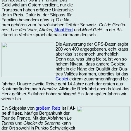
Geld wird um Os­tern ver­dient, nur die
Fran­zo­sen ha­ben grö­ße­re Un­ter­schie­
de im Preis. Da­für ist der Ski­pass für
Fa­mi­li­en be­son­ders güns­tig. Die Na­
men ge­hö­ren zum fran­zö­si­schen Teil der Schweiz:
Col de Gen­tia­
nes, Lac des Vaux, At­te­las,
Mont Fort
und
Mont Gélé
. In der Bä­
cke­rei in Ver­bier sprach da­mals nie­mand deutsch.
Die Aus­wer­tung der GPS-Daten er­gibt
200 von 400 an­ge­ge­be­nen, echt krass,
aber das ist den­noch un­er­heb­lich.
Denn das, was üb­rig bleibt, ist von so
ho­hem Ni­veau, dass an­de­re Ge­bie­te
nicht in die Nä­he der Qua­li­tät der Qua­
tres Vallées kom­men, über­dies ist das
Ge­biet
ex­trem zu­sam­men­hän­gend be­
fahr­bar. Un­se­re zwei­te Rei­se geht 14 Jah­re nach der ers­ten aus
Kos­ten­grün­den nach
Nen­daz
. Al­lein die Rück­fahrt abends lässt das
Herz ge­üb­ter Ski­fah­rer hö­her schla­gen! Ein Jahr spä­ter fah­ren wir
wie­der hin.
Ein Ski­ge­biet von
großem Reiz
ist
l'Al­
pe d'Huez
, häu­fi­ge Berg­an­kunft der
Tour de Fran­ce. Mit den Ab­fahr­ten
Le
Tun­nel
und
Gla­cier de Sa­ren­ne
kann
der Ort so­wohl in Punk­to Schwie­rig­keit