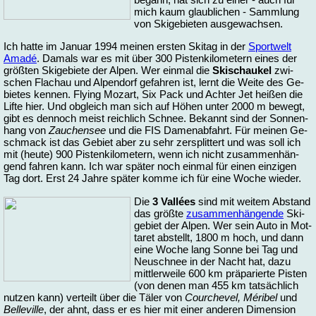
mich kaum glaub­li­chen - Samm­lung
von Ski­ge­bie­ten aus­ge­wach­sen.
Ich hat­te im Ja­nu­ar 1994 mei­nen ers­ten Ski­tag in der
Sport­welt
Ama­dé
. Da­mals war es mit über 300 Pis­ten­ki­lo­me­tern ei­nes der
größ­ten Ski­ge­bie­te der Al­pen. Wer ein­mal die
Ski­schau­kel
zwi­
schen Fla­chau und Al­pen­dorf ge­fah­ren ist, lernt die Wei­te des Ge­
bie­tes ken­nen. Fly­ing Mo­zart, Six Pack und Ach­ter Jet hei­ßen die
Lif­te hier. Und ob­gleich man sich auf Hö­hen un­ter 2000 m be­wegt,
gibt es den­noch meist reich­lich Schnee. Be­kannt sind der Son­nen­
hang von
Zau­chen­see
und die FIS Da­men­ab­fahrt. Für mei­nen Ge­
schmack ist das Ge­biet aber zu sehr zer­split­tert und was soll ich
mit (heu­te) 900 Pis­ten­ki­lo­me­tern, wenn ich nicht zu­sam­men­hän­
gend fah­ren kann. Ich war spä­ter noch ein­mal für ei­nen ein­zi­gen
Tag dort. Erst 24 Jah­re spä­ter kom­me ich für ei­ne Wo­che wie­der.
Die
3 Vallées
sind mit wei­tem Ab­stand
das größ­te
zu­sam­men­hän­gen­de
Ski­
ge­biet der Al­pen. Wer sein Au­to in Mot­
ta­ret ab­stellt, 1800 m hoch, und dann
ei­ne Wo­che lang Son­ne bei Tag und
Neu­schnee in der Nacht hat, da­zu
mitt­ler­wei­le 600 km prä­pa­rier­te Pis­ten
(von de­nen man 455 km tat­säch­lich
nut­zen kann) ver­teilt über die Tä­ler von
Cour­che­vel, Méri­bel
und
Bel­le­ville
, der ahnt, dass er es hier mit ei­ner an­de­ren Di­men­si­on