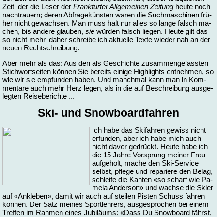
Zeit, der die Le­ser der
Frank­fur­ter All­ge­mei­nen Zei­tung
heu­te noch
nach­trau­ern; de­ren Ab­fra­ge­küns­ten wa­ren die Such­ma­schi­nen frü­
her nicht ge­wach­sen. Man muss halt nur al­les so lan­ge falsch ma­
chen, bis an­de­re glau­ben,
sie
wür­den falsch lie­gen. Heu­te gilt das
so nicht mehr, da­her schrei­be ich ak­tu­el­le Tex­te wie­der nah an der
neu­en Recht­schrei­bung.
Aber mehr als das: Aus den als Ge­schich­te zu­sam­men­ge­fass­ten
Stich­wort­sei­ten kön­nen Sie be­reits ei­ni­ge High­lights ent­neh­men, so
wie wir sie emp­fun­den ha­ben. Und manch­mal kann man in Kom­
men­ta­re auch mehr Herz le­gen, als in die auf Be­schrei­bung aus­ge­
leg­ten Rei­se­be­rich­te ...
Ski- und Snow­board­fah­ren
Ich ha­be das Ski­fah­ren ge­wiss nicht
er­fun­den, aber ich ha­be mich auch
nicht da­vor ge­drückt. Heu­te ha­be ich
die 15 Jah­re Vor­sprung mei­ner Frau
auf­ge­holt, ma­che den Ski-Ser­vice
selbst, pfle­ge und re­pa­rie­re den Be­lag,
schlei­fe die Kan­ten «so scharf wie Pa­
me­la An­der­son» und wach­se die Skier
auf «Ankle­ben», da­mit wir auch auf stei­len Pis­ten Schuss fah­ren
kön­nen. Der Satz mei­nes Sport­leh­rers, aus­ge­spro­chen bei ei­nem
Tref­fen im Rah­men ei­nes Ju­bi­lä­ums: «Dass Du Snow­board fährst,