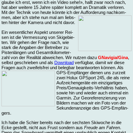
glau­be ich erst, wenn ich ein Vi­deo se­he!», hallt zwar noch nach,
hat aber wei­te­re 15 Jah­re spä­ter kom­plett an Dra­ma­tik ver­lo­ren.
Mit der Tech­nik von heu­te könn­te ich der Auf­for­de­rung nach­kom­
men, aber ich ste­he nun mal
am liebs­
ten hin­ter der Ka­me­ra und nicht da­vor.
Ein we­sent­li­cher Aspekt un­se­rer Rei­
sen ist die Ver­mes­sung von Ski­ge­bie­
ten. Wir ge­hen der Fra­ge nach, wie
stark die An­ga­ben der Be­trei­ber zu
Pis­ten­län­gen und Ge­samt­ki­lo­me­ter­
zahl von der Rea­li­tät ab­wei­chen. Wir nut­zen da­zu
GNavigia/Gina
,
selbst ge­schrie­ben und als
Down­load
ver­füg­bar, da­mit wir die­se
Fra­gen auch zwei­fels­frei und be­leg­bar be­ant­wor­ten kön­nen. Als
GPS-Emp­fän­ger die­nen uns zur­zeit
zwei Ho­lux GPSport 245, die als rei­ne
Auf­zei­chen­ge­rä­te ein ein­zig­ar­ti­ges
Preis/Ge­nau­ig­keits-Ver­hält­nis ha­ben,
so­wie hin und wie­der auch ein­mal ein
Gar­min. Zur Geo­re­fe­ren­zie­rung von
Bil­dern ma­chen wir ein Fo­to von der
Se­kun­den­an­zei­ge des GPS-Emp­fän­
gers.
Ich ha­be die Schier be­reits nach der sechs­ten Ski­wo­che in die
Ecke ge­stellt, nicht aus Frust son­dern aus
Freu­de am Fah­ren
.
Denn das Snow­board ver­mit­telt ei­nen un­glaub­lich en­gen Kon­takt