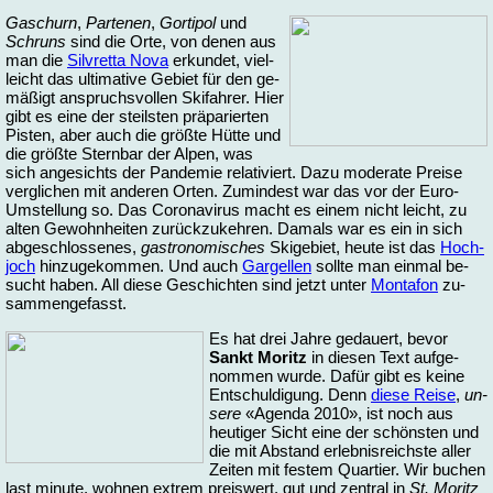
Ga­schurn
,
Par­te­nen
,
Gor­ti­pol
und
Schruns
sind die Or­te, von de­nen aus
man die
Sil­vret­ta No­va
er­kun­det, viel­
leicht das ul­ti­ma­ti­ve Ge­biet für den ge­
mä­ßigt an­spruchs­vol­len Ski­fah­rer. Hier
gibt es ei­ne der steils­ten prä­pa­rier­ten
Pis­ten, aber auch die größ­te Hüt­te und
die größ­te Stern­bar der Al­pen, was
sich an­ge­sichts der Pan­de­mie re­la­ti­viert. Da­zu mo­de­ra­te Prei­se
ver­gli­chen mit an­de­ren Or­ten. Zu­min­dest war das vor der Euro-
Umstel­lung so. Das Co­ro­na­vi­rus macht es ei­nem nicht leicht, zu
al­ten Ge­wohn­hei­ten zu­rück­zu­keh­ren. Da­mals war es ein in sich
ab­ge­schlos­se­nes,
ga­stro­no­mi­sches
Ski­ge­biet, heu­te ist das
Hoch­
joch
hin­zu­ge­kom­men. Und auch
Gar­gel­len
soll­te man ein­mal be­
sucht ha­ben. All die­se Ge­schich­ten sind jetzt un­ter
Mon­ta­fon
zu­
sam­men­ge­fasst.
Es hat drei Jah­re ge­dau­ert, be­vor
Sankt Mo­ritz
in die­sen Text auf­ge­
nom­men wur­de. Da­für gibt es kei­ne
Ent­schul­di­gung. Denn
die­se Rei­se
,
un­
se­re
«Agen­da 2010», ist noch aus
heu­ti­ger Sicht ei­ne der schöns­ten und
die mit Ab­stand er­leb­nis­reichs­te al­ler
Zei­ten mit fes­tem Quar­tier. Wir bu­chen
last mi­nu­te, woh­nen ex­trem preis­wert, gut und zen­tral in
St. Mo­ritz