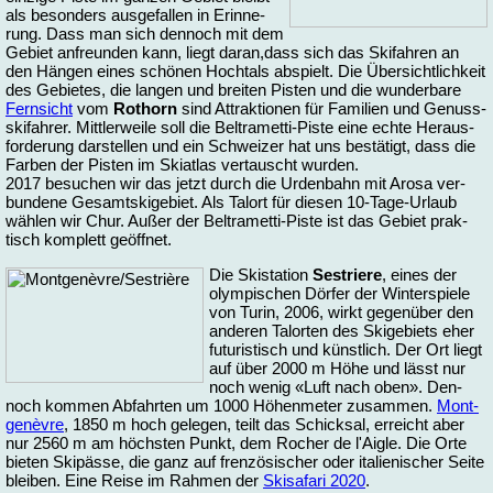
als be­son­ders aus­ge­fal­len in Erin­ne­
rung. Dass man sich den­noch mit dem
Ge­biet an­freun­den kann, liegt dar­an,dass sich das Ski­fah­ren an
den Hän­gen ei­nes schö­nen Hochtals ab­spielt. Die Über­sicht­lich­keit
des Ge­bie­tes, die lan­gen und brei­ten Pis­ten und die wun­der­ba­re
Fern­sicht
vom
Rot­horn
sind At­trak­tio­nen für Fa­mi­li­en und Ge­nuss­
s­ki­fah­rer. Mitt­ler­wei­le soll die Bel­tra­metti-Pis­te ei­ne ech­te Her­aus­
for­de­rung dar­stel­len und ein Schwei­zer hat uns be­stä­tigt, dass die
Far­ben der Pis­ten im Ski­at­las ver­tauscht wur­den.
2017 be­su­chen wir das jetzt durch die Ur­den­bahn mit Aro­sa ver­
bun­de­ne Ge­samt­ski­ge­biet. Als Tal­ort für die­sen 10-Tage-Urlaub
wäh­len wir Chur. Au­ßer der Bel­tra­metti-Pis­te ist das Ge­biet prak­
tisch kom­plett ge­öff­net.
Die Ski­sta­ti­on
Se­strie­re
, ei­nes der
olym­pi­schen Dör­fer der Win­ter­spie­le
von Tu­rin, 2006, wirkt ge­gen­über den
an­de­ren Tal­or­ten des Ski­ge­biets eher
fu­tu­ris­tisch und künst­lich. Der Ort liegt
auf über 2000 m Hö­he und lässt nur
noch we­nig «Luft nach oben». Den­
noch kom­men Ab­fahr­ten um 1000 Hö­hen­me­ter zu­sam­men.
Mont­
ge­nè­vre
, 1850 m hoch ge­le­gen, teilt das Schick­sal, er­reicht aber
nur 2560 m am höchs­ten Punkt, dem Ro­cher de l'Ai­gle. Die Or­te
bie­ten Skipäs­se, die ganz auf fren­zö­si­scher oder ita­lie­ni­scher Sei­te
blei­ben. Ei­ne Rei­se im Rah­men der
Ski­sa­fa­ri 2020
.