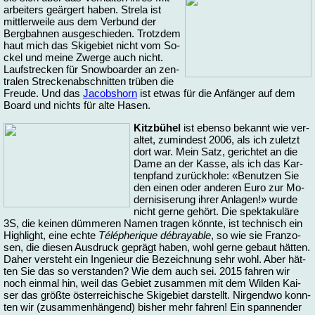
ar­bei­ters ge­är­gert ha­ben. Stre­la ist
mitt­ler­wei­le aus dem Ver­bund der
Berg­bah­nen aus­ge­schie­den. Trotz­dem
haut mich das Ski­ge­biet nicht vom So­
ckel und mei­ne Zwer­ge auch nicht.
Lauf­stre­cken für Snow­boar­der an zen­
tra­len Stre­cken­ab­schnit­ten trü­ben die
Freu­de. Und das
Ja­cobs­horn
ist et­was für die An­fän­ger auf dem
Board und nichts für al­te Ha­sen.
Kitz­bü­hel
ist eben­so be­kannt wie ver­
al­tet, zu­min­dest 2006, als ich zu­letzt
dort war. Mein Satz, ge­rich­tet an die
Da­me an der Kas­se, als ich das Kar­
ten­pfand zu­rück­ho­le: «Be­nut­zen Sie
den ei­nen oder an­de­ren Euro zur Mo­
der­ni­si­se­rung ih­rer An­la­gen!» wur­de
nicht ger­ne ge­hört. Die spek­ta­ku­lä­re
3S, die kei­nen düm­me­ren Na­men tra­gen könn­te, ist tech­nisch ein
High­light, ei­ne ech­te
Télé­phe­ri­que dé­bra­ya­ble
, so wie sie Fran­zo­
sen, die die­sen Aus­druck ge­prägt ha­ben, wohl ger­ne ge­baut hät­ten.
Da­her ver­steht ein In­ge­nieur die Be­zeich­nung sehr wohl. Aber hät­
ten Sie das so ver­stan­den? Wie dem auch sei. 2015 fah­ren wir
noch ein­mal hin, weil das Ge­biet zu­sam­men mit dem Wil­den Kai­
ser das größ­te ös­ter­rei­chi­sche Ski­ge­biet dar­stellt. Nir­gend­wo konn­
ten wir (zu­sam­men­hän­gend) bis­her mehr fah­ren! Ein span­nen­der