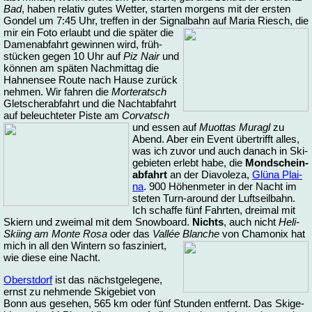
Bad
, ha­ben re­la­tiv gu­tes Wet­ter, star­ten mor­gens mit der ers­ten
Gon­del um 7:45 Uhr, tref­fen in der Si­gnal­bahn
auf Ma­ria Riesch, die
mir ein Fo­to er­laubt und die spä­ter die
Da­men­ab­fahrt ge­win­nen wird, früh­
stücken ge­gen 10 Uhr auf
Piz Nair
und
kön­nen am spä­ten Nach­mit­tag die
Hah­nen­see Rou­te nach Hau­se zu­rück
neh­men. Wir fah­ren die
Mor­te­ratsch
Glet­scher­ab­fahrt und die Nacht­ab­fahrt
auf be­leuch­te­ter Pis­te am
Cor­vatsch
und es­sen auf
Muot­tas Mu­ragl
zu
Abend. Aber ein Event über­trifft al­les,
was ich zu­vor und auch da­nach in Ski­
ge­bie­ten er­lebt ha­be, die
Mond­schein­
ab­fahrt
an der Dia­vo­le­za,
Glü­na Plai­
na
. 900 Hö­hen­me­ter in der Nacht im
ste­ten Turn-around der Luft­seil­bahn.
Ich schaf­fe fünf Fahr­ten, drei­mal mit
Ski­ern und zwei­mal mit dem Snow­board.
Nichts
, auch nicht
Heli-
Ski­ing am Mon­te Ro­sa
oder das
Vallée Blan­che
von
Cha­mo­nix hat
mich in all den Win­tern so fas­zi­niert,
wie die­se ei­ne Nacht.
Oberst­dorf
ist das nächst­ge­le­ge­ne,
ernst zu neh­men­de Ski­ge­biet von
Bonn aus ge­se­hen, 565 km oder fünf Stun­den ent­fernt. Das Ski­ge­