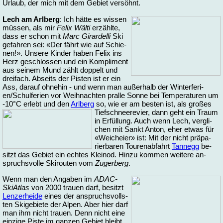
Ur­laub, der mich mit dem Ge­biet ver­söhnt.
Lech am Arl­berg
: Ich hät­te es wis­sen
müs­sen, als mir
Fe­lix Wäl­ti
er­zähl­te,
dass er schon mit
Marc Gi­rar­del­li
Ski
ge­fah­ren sei: «Der fährt wie auf Schie­
nen!». Un­se­re Kin­der ha­ben Fe­lix ins
Herz ge­schlos­sen und ein Kom­pli­ment
aus sei­nem Mund zählt dop­pelt und
drei­fach. Ab­seits der Pis­ten ist er ein
Ass, dar­auf oh­ne­hin - und wenn man au­ßer­halb der Win­ter­fe­ri­
en/Schul­fe­ri­en vor Weih­nach­ten pral­le Son­ne bei Tem­pe­ra­tu­ren um
-10°C er­lebt und den
Arl­berg
so, wie er am bes­ten ist, als großes
Tief­schnee­re­vier, dann geht ein Traum
in Er­fül­lung. Auch wenn Lech, ver­gli­
chen mit Sankt An­ton, eher et­was für
«Weich­ei­er» ist: Mit der nicht prä­pa­
rier­ba­ren Tou­ren­ab­fahrt
Tan­negg
be­
sitzt das Ge­biet ein ech­tes Klein­od. Hin­zu kom­men wei­te­re an­
spruchs­vol­le Ski­rou­ten vom
Zu­ger­berg
.
Wenn man den An­ga­ben im
ADAC-
SkiAt­las
von 2000 trau­en darf, be­sitzt
Len­zer­hei­de
ei­nes der an­spruchs­volls­
ten Ski­ge­bie­te der Al­pen. Aber hier darf
man ihm nicht trau­en. Denn nicht ei­ne
ein­zi­ge Pis­te im gan­zen Ge­biet bleibt