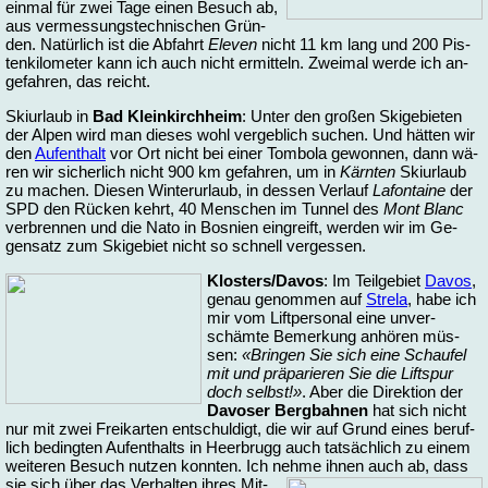
ein­mal für zwei Ta­ge ei­nen Be­such ab,
aus ver­mes­sungs­tech­ni­schen Grün­
den. Na­tür­lich ist die Ab­fahrt
Ele­ven
nicht 11 km lang und 200 Pis­
ten­ki­lo­me­ter kann ich auch nicht er­mit­teln. Zwei­mal wer­de ich an­
ge­fah­ren, das reicht.
Ski­ur­laub in
Bad Klein­kirch­heim
: Un­ter den gro­ßen Ski­ge­bie­ten
der Al­pen wird man die­ses wohl ver­geb­lich su­chen. Und hät­ten wir
den
Auf­ent­halt
vor Ort nicht bei ei­ner Tom­bo­la ge­won­nen, dann wä­
ren wir si­cher­lich nicht 900 km ge­fah­ren, um in
Kärn­ten
Ski­ur­laub
zu ma­chen. Die­sen Win­ter­ur­laub, in des­sen Ver­lauf
La­fon­taine
der
SPD den Rücken kehrt, 40 Men­schen im Tun­nel des
Mont Blanc
ver­bren­nen und die Na­to in Bos­ni­en ein­greift, wer­den wir im Ge­
gen­satz zum Ski­ge­biet nicht so schnell ver­ges­sen.
Klos­ters/Da­vos
: Im Teil­ge­biet
Da­vos
,
ge­nau ge­nom­men auf
Stre­la
, ha­be ich
mir vom Lift­per­so­nal ei­ne un­ver­
schäm­te Be­mer­kung an­hö­ren müs­
sen:
«Brin­gen Sie sich ei­ne Schau­fel
mit und prä­pa­rie­ren Sie die Lift­spur
doch selbst!»
. Aber die Di­rek­ti­on der
Da­vo­ser Berg­bah­nen
hat sich nicht
nur mit zwei Frei­kar­ten ent­schul­digt, die wir auf Grund ei­nes be­ruf­
lich be­ding­ten Auf­ent­halts in Heer­brugg auch tat­säch­lich zu ei­nem
wei­te­ren Be­such nut­zen konn­ten. Ich neh­me ih­nen auch ab, dass
sie sich über das
Ver­hal­ten ih­res Mit­