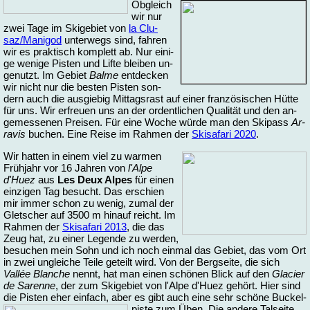
Ob­gleich
wir nur
zwei Ta­ge im Ski­ge­biet von
la Clu­
saz/Ma­ni­god
un­ter­wegs sind, fah­ren
wir es prak­tisch kom­plett ab. Nur ei­ni­
ge we­ni­ge Pis­ten und Lif­te blei­ben un­
ge­nutzt. Im Ge­biet
Bal­me
ent­de­cken
wir nicht nur die bes­ten Pis­ten son­
dern auch die aus­gie­big Mit­tags­rast auf ei­ner fran­zö­si­schen Hüt­te
für uns. Wir er­freu­en uns an der or­dent­li­chen Qua­li­tät und den an­
ge­mes­se­nen Prei­sen. Für ei­ne Wo­che wür­de man den Ski­pass
Ar­
ra­vis
bu­chen. Ei­ne Rei­se im Rah­men der
Ski­sa­fa­ri 2020
.
Wir hat­ten in ei­nem viel zu war­men
Früh­jahr vor 16 Jah­ren von
l'Al­pe
d'Huez
aus
Les Deux Al­pes
für ei­nen
ein­zi­gen Tag be­sucht. Das er­schi­en
mir im­mer schon zu we­nig, zu­mal der
Glet­scher auf 3500 m hin­auf reicht. Im
Rah­men der
Ski­sa­fa­ri 2013
, die das
Zeug hat, zu ei­ner Le­gen­de zu wer­den,
be­su­chen mein Sohn und ich noch ein­mal das Ge­biet, das vom Ort
in zwei un­glei­che Tei­le ge­teilt wird. Von der Berg­sei­te, die sich
Vallée Blan­che
nennt, hat man ei­nen schö­nen Blick auf den
Gla­cier
de Sa­ren­ne
, der zum Ski­ge­biet von l'Al­pe d'Huez ge­hört. Hier sind
die Pis­ten eher ein­fach, aber es gibt auch ei­ne sehr
schö­ne Bu­ckel­
pis­te zum Üben. Die an­de­re Tal­sei­te