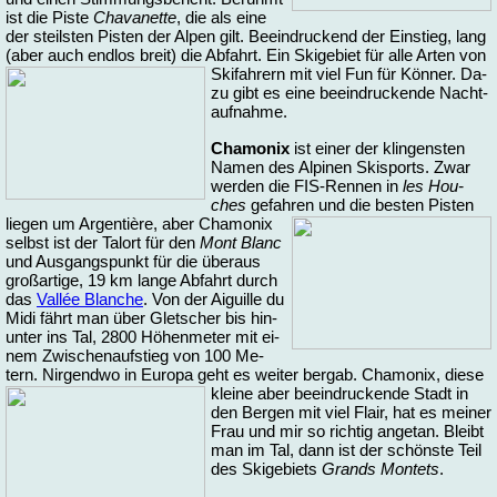
ist die Pis­te
Cha­va­net­te
, die als ei­ne
der steils­ten Pis­ten der Al­pen gilt. Be­ein­dru­ckend der Ein­stieg, lang
(aber auch end­los breit) die Ab­fahrt. Ein Ski­ge­biet für al­le Ar­ten von
Ski­fah­rern
mit viel Fun für Kön­ner. Da­
zu gibt es ei­ne be­ein­dru­cken­de Nacht­
auf­nah­me.
Cha­mo­nix
ist ei­ner der klin­gens­ten
Na­men des Al­pi­nen Ski­sports. Zwar
wer­den die FIS-Ren­nen in
les Hou­
ches
ge­fah­ren und die
bes­ten Pis­ten
lie­gen um Ar­gen­tiè­re, aber Cha­mo­nix
selbst ist der Tal­ort für den
Mont Blanc
und Aus­gangs­punkt für die über­aus
groß­ar­ti­ge, 19 km lan­ge Ab­fahrt durch
das
Vallée Blan­che
. Von der Ai­guil­le du
Mi­di fährt man über Glet­scher bis hin­
un­ter ins Tal, 2800 Hö­hen­me­ter mit ei­
nem Zwi­schen­auf­stieg von 100 Me­
tern. Nir­gend­wo in Eu­ro­pa geht es wei­ter bergab. Cha­mo­nix, die­se
klei­ne
aber be­ein­dru­cken­de Stadt in
den Ber­gen mit viel Flair, hat es mei­ner
Frau und mir so rich­tig an­ge­tan. Bleibt
man im Tal, dann ist der schöns­te Teil
des Ski­ge­biets
Grands Mon­tets
.