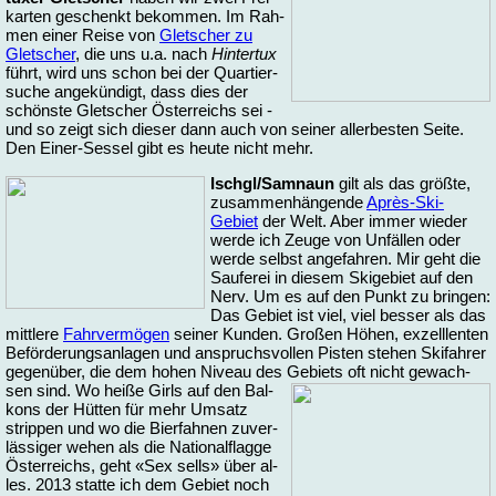
kar­ten ge­schenkt be­kom­men. Im Rah­
men ei­ner Rei­se von
Glet­scher zu
Glet­scher
, die uns u.a. nach
Hin­ter­tux
führt, wird uns schon bei der Quar­tier­
su­che an­ge­kün­digt, dass dies der
schöns­te Glet­scher Ös­ter­reichs sei -
und so zeigt sich die­ser dann auch von sei­ner al­ler­bes­ten Sei­te.
Den Ei­ner-Ses­sel gibt es heu­te nicht mehr.
Ischgl/Samnaun
gilt als das größ­te,
zu­sam­men­hän­gen­de
Après-Ski-
Gebiet
der Welt. Aber im­mer wie­der
wer­de ich Zeu­ge von Un­fäl­len oder
wer­de selbst an­ge­fah­ren. Mir geht die
Sau­fe­rei in die­sem Ski­ge­biet auf den
Nerv. Um es auf den Punkt zu brin­gen:
Das Ge­biet ist viel, viel bes­ser als das
mitt­le­re
Fahr­ver­mö­gen
sei­ner Kun­den. Gro­ßen Hö­hen, ex­zell­len­ten
Be­för­de­rungs­an­la­gen und an­spruchs­vol­len Pis­ten ste­hen Ski­fah­rer
ge­gen­über, die dem ho­hen Ni­veau des Ge­biets oft nicht ge­wach­
sen sind. Wo hei­ße Girls auf den
Bal­
kons der Hüt­ten für mehr Um­satz
strip­pen und wo die Bier­fah­nen zu­ver­
läs­si­ger we­hen als die Na­tio­nal­flag­ge
Ös­ter­reichs, geht «Sex sells» über al­
les. 2013 stat­te ich dem Ge­biet noch