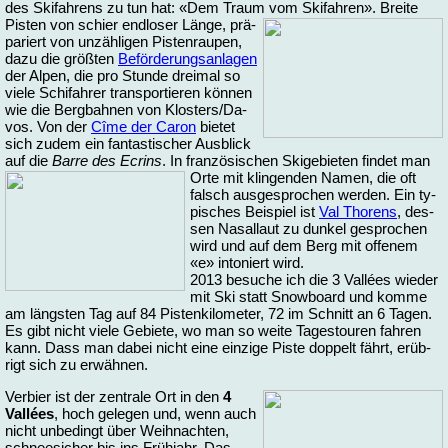
des Ski­fah­rens zu tun hat: «Dem Traum vom Ski­fah­ren».
Brei­te
Pis­ten von schier end­lo­ser Län­ge, prä­
pa­riert von un­zäh­li­gen Pis­ten­rau­pen,
da­zu die größ­ten
Be­för­de­rungs­an­la­gen
der Al­pen, die pro Stun­de drei­mal so
vie­le Schi­fah­rer trans­por­tie­ren kön­nen
wie die Berg­bah­nen von Klos­ters/Da­
vos. Von der
Cî­me der Caron
bie­tet
sich zu­dem ein fan­tas­ti­scher Aus­blick
auf die
Bar­re des Ecrins
. In fran­zö­si­schen Ski­ge­bie­ten fin­det man
Or­te mit klin­gen­den Na­men,
die oft
falsch aus­ge­spro­chen wer­den. Ein ty­
pi­sches Bei­spiel ist
Val Tho­rens
, des­
sen Na­sal­laut zu dun­kel ge­spro­chen
wird und auf dem Berg mit of­fe­nem
«e» in­to­niert wird.
2013 be­su­che ich die 3 Vallées wie­der
mit Ski statt Snow­board und kom­me
am längs­ten Tag auf 84 Pis­ten­ki­lo­me­ter, 72 im Schnitt an 6 Ta­gen.
Es gibt nicht vie­le Ge­bie­te, wo man so wei­te Ta­ge­stou­ren fah­ren
kann. Dass man da­bei nicht ei­ne ein­zi­ge Pis­te dop­pelt fährt, er­üb­
rigt sich zu er­wäh­nen.
Ver­bier ist der zen­tra­le Ort in den
4
Vallées
, hoch ge­le­gen und, wenn auch
nicht un­be­dingt über Weih­nach­ten,
schnee­si­cher bis ins Früh­jahr. Das