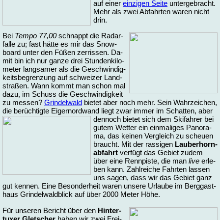
auf ei­ner
ein­zi­gen Sei­te
un­ter­ge­bracht.
Mehr als zwei Ab­fahr­ten wa­ren nicht
drin.
Bei
Tem­po 77,00
schnappt die Ra­dar­
fal­le zu; fast hät­te es mir das Snow­
board un­ter den Fü­ßen zer­ris­sen. Da­
mit bin ich nur gan­ze drei Stun­den­ki­lo­
me­ter lang­sa­mer als die Ge­schwin­dig­
keits­be­gren­zung auf schwei­zer Land­
stra­ßen. Wann kommt man schon mal
da­zu, im Schuss die Ge­schwin­dig­keit
zu mes­sen?
Grin­del­wald
bie­tet aber noch mehr. Sein Wahr­zei­chen,
die be­rüch­tig­te Ei­ger­nord­wand liegt zwar im­mer im Schat­ten, aber
den­noch bie­tet sich
dem Ski­fah­rer bei
gu­tem Wet­ter ein ein­ma­li­ges Pa­no­ra­
ma, das kei­nen Ver­gleich zu scheu­en
braucht. Mit der ras­si­gen
Lau­ber­horn­
ab­fahrt
ver­fügt das Ge­biet zu­dem
über ei­ne Renn­pis­te, die man
li­ve
er­le­
ben kann. Zahl­rei­che Fahr­ten las­sen
uns sa­gen, dass wir das Ge­biet ganz
gut ken­nen. Ei­ne Be­son­der­heit wa­ren un­se­re Ur­lau­be im Berg­g­ast­
haus Grin­del­wald­blick auf über 2000 Me­ter Hö­he.
Für un­se­ren Be­richt über den
Hin­ter­
tu­xer Glet­scher
ha­ben wir zwei Frei­