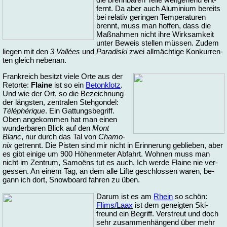
fernt. Da aber auch Alu­mi­ni­um be­reits
bei re­la­tiv ge­rin­gen Tem­pe­ra­tu­ren
brennt, muss man hof­fen, dass die
Maß­nah­men nicht ih­re Wirk­sam­keit
un­ter Be­weis stel­len müs­sen. Zu­dem
lie­gen mit den
3 Vallées
und
Pa­ra­di­ski
zwei all­mäch­ti­ge Kon­kur­ren­
ten gleich ne­ben­an.
Frank­reich be­sitzt vie­le Or­te aus der
Re­tor­te:
Flaine
ist so ein
Be­ton­klotz
.
Und wie der Ort, so die Be­zeich­nung
der längs­ten, zen­tra­len Steh­gon­del:
Té­lé­phé­rique
. Ein Gat­tungs­be­griff.
Oben an­ge­kom­men hat man ei­nen
wun­der­ba­ren Blick auf den
Mont
Blanc
, nur durch das Tal von
Cha­mo­
nix
ge­trennt. Die Pis­ten sind mir nicht in Erin­ne­rung ge­blie­ben, aber
es gibt ei­ni­ge um 900 Hö­hen­me­ter Ab­fahrt. Woh­nen muss man
nicht im Zen­trum, Sa­moëns tut es auch. Ich wer­de Flaine nie ver­
ges­sen. An ei­nem Tag, an dem al­le Lif­te ge­schlos­sen wa­ren, be­
gann ich dort, Snow­board fah­ren zu üben.
Da­rum ist es am
Rhein
so schön:
Flims/Laax
ist dem ge­neig­ten Ski­
freund ein Be­griff. Ver­streut und doch
sehr zu­sam­men­hän­gend über mehr