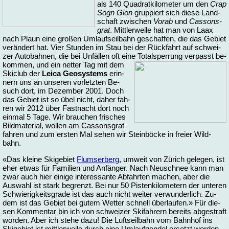
als 140 Qua­drat­ki­lo­me­ter um den
Crap
Sogn Gi­on
grup­piert sich die­se Land­
schaft zwi­schen
Vorab
und
Cas­sons­
grat
. Mitt­ler­wei­le hat man von Laax
nach Plaun ei­ne gro­ßen Um­lauf­seil­bahn ge­schaf­fen, die das Ge­biet
ver­än­dert hat. Vier Stun­den im Stau bei der Rück­fahrt auf schwei­
zer Au­to­bah­nen, die bei Un­fäl­len oft ei­ne To­tal­sper­rung ver­passt be­
kom­men, und ein net­ter Tag
mit dem
Ski­club der
Lei­ca Geo­sys­tems
er­in­
nern uns an un­se­ren vor­letz­ten Be­
such dort, im De­zem­ber 2001. Doch
das Ge­biet ist so übel nicht, da­her fah­
ren wir 2012 über Fast­nacht dort noch
ein­mal 5 Ta­ge. Wir brau­chen fri­sches
Bild­ma­te­ri­al, wol­len am Cas­sons­grat
fah­ren und zum ers­ten Mal se­hen wir Stein­bö­cke in frei­er Wild­
bahn.
«Das klei­ne Ski­ge­biet
Flum­ser­berg
, um­weit von Zü­rich ge­le­gen, ist
eher et­was für Fa­mi­li­en und An­fän­ger. Nach Neu­schnee kann man
zwar auch hier ei­ni­ge in­te­res­san­te Ab­fahr­ten ma­chen, aber die
Aus­wahl ist stark be­grenzt. Bei nur 50 Pis­ten­ki­lo­me­tern der un­te­ren
Schwie­rig­keits­gra­de ist das auch nicht wei­ter ver­wun­der­lich. Zu­
dem ist das Ge­biet bei gu­tem Wet­ter schnell über­lau­fen.» Für die­
sen Kom­men­tar bin ich von schwei­zer Ski­fah­rern be­reits ab­ge­straft
wor­den. Aber ich ste­he da­zu! Die Luft­seil­bahn vom Bahn­hof ins
Ski­ge­biet ist mitt­ler­wei­le durch ei­ne Um­lauf­gon­del er­setzt wor­den.