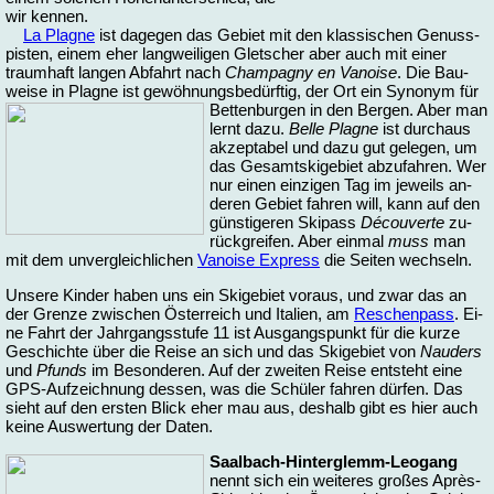
wir ken­nen.
La Plagne
ist da­ge­gen das Ge­biet mit den klas­si­schen Ge­nuss­
pis­ten, ei­nem eher lang­wei­li­gen Glet­scher aber auch mit ei­ner
traum­haft lan­gen Ab­fahrt nach
Cham­pa­gny en Va­noise
. Die Bau­
wei­se in Plagne ist ge­wöh­nungs­be­dürf­tig, der Ort ein Sy­no­nym für
Bet­ten­bur­gen in den Ber­gen. Ab
er man
lernt da­zu.
Bel­le Plagne
ist durch­aus
ak­zep­ta­bel und da­zu gut ge­le­gen, um
das Ge­samt­ski­ge­biet ab­zu­fah­ren. Wer
nur ei­nen ein­zi­gen Tag im je­weils an­
de­ren Ge­biet fah­ren will, kann auf den
güns­ti­ge­ren Ski­pass
Dé­cou­ver­te
zu­
rück­grei­fen. Aber ein­mal
muss
man
mit dem un­ver­gleich­li­chen
Va­noise Ex­press
die Sei­ten wech­seln.
Un­se­re Kin­der ha­ben uns ein Ski­ge­biet vor­aus, und zwar das an
der Gren­ze zwi­schen Ös­ter­reich und Ita­li­en, am
Re­schen­pass
. Ei­
ne Fahrt der Jahr­gangs­stu­fe 11 ist Aus­gangs­punkt für die kur­ze
Ge­schich­te über die Rei­se an sich und das Ski­ge­biet von
Nau­ders
und
Pfunds
im Be­son­de­ren. Auf der zwei­ten Rei­se ent­steht ei­ne
GPS-Auf­zeich­nung des­sen, was die Schü­ler fah­ren dür­fen. Das
sieht auf den ers­ten Blick eher mau aus, des­halb gibt es hier auch
kei­ne Aus­wer­tung der Da­ten.
Saal­bach-Hin­ter­glemm-Leo­gang
nennt sich ein wei­te­res großes Après-