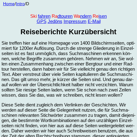
Home
/
In­tro
/D
Ski
fah­ren
Ra
dtou­ren
Wa
ndern
Re
isen
GPS
Je­döns
Im­pres­sum
E-Mail
Rei­se­be­rich­te Kurz­über­sicht
Sie tref­fen hier auf ei­ne Home­page von 1400 Bild­schirm­sei­ten, op­ti­
miert für 1200er Auf­lö­sung. Durch die stren­ge Glie­de­rung in Ein­zel­
sei­ten ist es fast un­mög­lich, dass Such­ma­schi­nen er­ken­nen kön­
nen, wel­che Be­grif­fe zu­sam­men ge­hö­ren. Neh­men wir an, Sie wol­
len ei­nen Zu­sam­men­hang zwi­schen ei­ner Berg­tour und ei­ner Rad­
tour her­stel­len, dann ha­ben wir für Sie viel­leicht ge­nau den rich­ti­gen
Text. Aber ver­streut über vie­le Sei­ten ka­pi­tu­lie­ren die Such­ma­schi­
nen. Das gilt um­so mehr, je kür­zer die Sei­ten sind. Und ge­nau dar­
auf wol­len wir der Über­sicht­lich­keit hal­ber nicht ver­zich­ten. Wa­rum
soll­ten Sie rie­si­ge Sei­ten la­den, wenn Sie schon nach zwei Zei­len
wis­sen, dass Sie das, was wir schrei­ben, nicht le­sen wol­len?
Die­se Sei­te dient zu­gleich dem Ver­lin­ken der Ge­schich­ten. Wir
wer­den auf die­ser Sei­te die Ge­le­gen­heit nut­zen, die für Such­ma­
schi­nen re­le­van­ten Stich­wör­ter zu­sam­men zu tra­gen, da­mit die­je­ni­
gen, die be­stimm­te Wort­kom­bi­na­tio­nen auf den un­zäh­li­gen Ein­zel­
sei­ten nicht fin­den, von hier aus auf die­se Sei­ten wei­ter­ge­lei­tet wer­
den. Da­her wer­den wir hier auch Schreib­wei­sen be­nut­zen, die aus
der Zeit der al­ten Recht­schrei­bung stam­men, die­ser an­ti­quier­ten