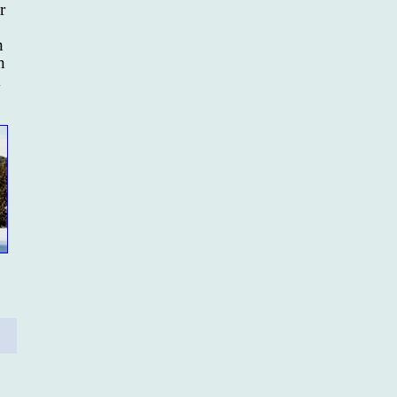
r
n
n
m