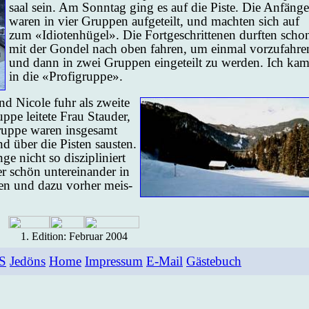
saal sein. Am Sonn­tag ging es auf die Pis­te. Die An­fän­ge
wa­ren in vier Grup­pen auf­ge­teilt, und mach­ten sich auf
zum «Idio­ten­hü­gel». Die Fort­ge­schrit­te­nen durf­ten scho
mit der Gon­del nach oben fah­ren, um ein­mal vor­zu­fah­re
und dann in zwei Grup­pen ein­ge­teilt zu wer­den. Ich ka
in die «Pro­fi­grup­pe».
nd Ni­co­le fuhr als zwei­te
p­pe lei­te­te Frau Stau­der,
Grup­pe wa­ren ins­ge­samt
d über die Pis­ten saus­ten.
e nicht so dis­zi­pli­niert
r schön un­ter­ein­an­der in
l­ten und da­zu vor­her meis­
1. Edi­ti­on: Fe­bru­ar 2004
S
Jedöns
Home
Impressum
E-Mail
Gästebuch