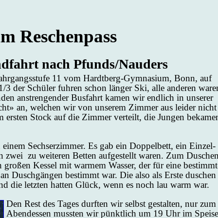
m Re­schen­pass
nd­fahrt nach Pfunds/Nau­ders
hr­gangs­stu­fe 11 vom Hardt­berg-Gym­na­si­um, Bonn, auf
1/3 der Schü­ler fuh­ren schon län­ger Ski, al­le an­de­ren wa­re
en an­stren­gen­der Bus­fahrt ka­men wir end­lich in un­se­rer
cht» an, wel­chen wir von un­se­rem Zim­mer aus lei­der nicht
m ers­ten Stock auf die Zim­mer ver­teilt, die Jun­gen be­ka­me
ei­nem Sechs­er­zim­mer. Es gab ein Dop­pel­bett, ein Ein­zel­
n zwei zu wei­te­ren Bet­ten auf­ge­stellt wa­ren. Zum Du­sche
 gro­ßen Kes­sel mit war­mem Was­ser, der für ei­ne be­stimm­t
l an Dusch­gän­gen be­stimmt war. Die al­so als Ers­te du­schen
und die letz­ten hat­ten Glück, wenn es noch lau warm war.
Den Rest des Ta­ges durf­ten wir selbst ge­stal­ten, nur zum
Abend­es­sen muss­ten wir pünkt­lich um 19 Uhr im Spei­se