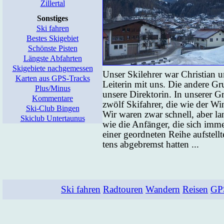
Zillertal
Sonstiges
Ski fahren
Bestes Skigebiet
Schönste Pisten
Längste Abfahrten
Skigebiete nachgemessen
Un­ser Ski­leh­rer war Chris­ti­an u
Karten aus GPS-Tracks
Lei­te­rin mit uns. Die an­de­re Gru
Plus/Minus
un­se­re Di­rek­to­rin. In un­se­rer 
Kommentare
zwölf Ski­fah­rer, die wie der Win
Ski-Club Bingen
Wir wa­ren zwar schnell, aber lan­g
Skiclub Untertaunus
wie die An­fän­ger, die sich im­me
ei­ner ge­ord­ne­ten Rei­he auf­stel
tens ab­ge­bremst hat­ten ...
Ski fahren
Radtouren
Wandern
Reisen
GP