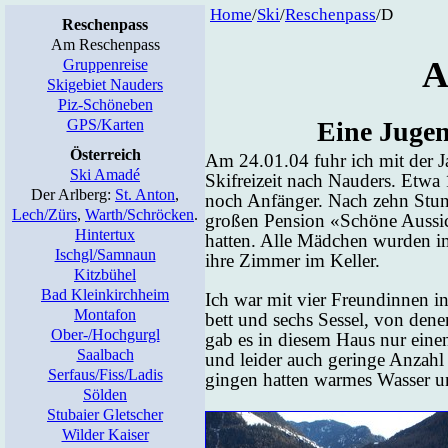
Home
/
Ski
/
Re­schen­pass
/D
Reschenpass
Am Reschenpass
A
Gruppenreise
Skigebiet Nauders
Piz-Schöneben
GPS/Karten
Ei­ne Ju­ge
Österreich
Am 24.01.04 fuhr ich mit der Ja
Ski Amadé
Ski­frei­zeit nach Nau­ders. Et­wa 
Der Arlberg:
St. Anton
,
noch An­fän­ger. Nach zehn Stun­d
Lech/Zürs
,
Warth/Schröcken
.
gro­ßen Pen­si­on «Schö­ne Aus­si
Hintertux
hat­ten. Al­le Mäd­chen wur­den i
Ischgl/Samnaun
ih­re Zim­mer im Kel­ler.
Kitzbühel
Bad Kleinkirchheim
Ich war mit vier Freun­din­nen in 
Montafon
bett und sechs Ses­sel, von de­ne
Ober-/Hochgurgl
gab es in die­sem Haus nur ei­nen
Saalbach
und lei­der auch ge­rin­ge An­zah
Serfaus/Fiss/Ladis
gin­gen hat­ten war­mes Was­ser 
Sölden
Stubaier Gletscher
Wilder Kaiser