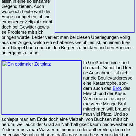
al­lein in ei­ne so ein­sa­me
Ge­gend zie­hen. Auch
wür­de ich heu­te wohl der
Fra­ge nach­ge­hen, ob ein
ex­po­nier­ter Zelt­platz nicht
doch bei Ge­wit­ter ge­wis­
se Pro­ble­me mit sich
brin­gen wür­de. Lei­der ver­liert man bei die­sen Über­le­gun­gen völ­lig
aus den Au­gen, welch ein er­ha­be­nes Ge­fühl es ist, an ei­nem klei­
nen Tüm­pel hoch oben in den Ber­gen zu hocken und den Son­nen­
un­ter­gang zu sehn.
In Groß­bri­tan­ni­en - und
da macht Schott­land kei­
ne Aus­nah­me - ist nicht
nur die Boul­le­vard­pres­se
ei­ne Ka­ta­stro­phe, son­
dern auch das
Brot
, das
Fleisch und der Kä­se.
Wenn man ei­ne an­ge­
mes­se­ne Men­ge Brot
mit­neh­men will, braucht
man viel Platz. Und so
schleppt man am En­de doch ei­ne Viel­zahl von Büch­sen mit sich
her­um, weil auch der Grad an Nahr­haf­tig­keit kaum nach­weis­bar ist.
Zu­dem muss man Was­ser mit­neh­men oder auf­be­rei­ten, denn die
ex­ten­si­ve Schaf­zucht sorgt da­für, dass man bes­ser nur di­rekt an