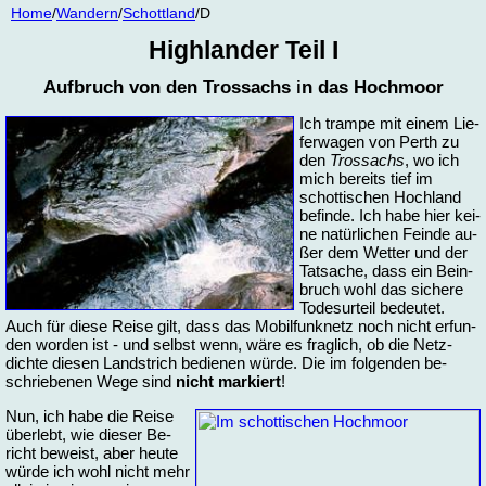
Home
/
Wan­dern
/
Schott­land
/D
High­lan­der Teil I
Auf­bruch von den Trossachs in das Hoch­moor
Ich tram­pe mit ei­nem Lie­
fer­wa­gen von Perth zu
den
Trossachs
, wo ich
mich be­reits tief im
schot­ti­schen Hoch­land
be­fin­de. Ich ha­be hier kei­
ne na­tür­li­chen Fein­de au­
ßer dem Wet­ter und der
Tat­sa­che, dass ein Bein­
bruch wohl das si­che­re
To­des­ur­teil be­deu­tet.
Auch für die­se Rei­se gilt, dass das Mo­bil­funk­netz noch nicht er­fun­
den wor­den ist - und selbst wenn, wä­re es frag­lich, ob die Netz­
dich­te die­sen Land­strich be­die­nen wür­de. Die im fol­gen­den be­
schrie­be­nen We­ge sind
nicht mar­kiert
!
Nun, ich ha­be die Rei­se
über­lebt, wie die­ser Be­
richt be­weist, aber heu­te
wür­de ich wohl nicht mehr