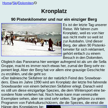
Home
/
Ski
/
Do­lo­mi­ten
/D
Kron­platz
90 Pis­ten­ki­lo­me­ter und nur ein ein­zi­ger Berg
Es ist der letz­te Tag un­se­rer
Rei­se. Wir fah­ren zum
Kron­platz, weil es von hier
aus nicht mehr so weit ist
zur Au­to­bahn. Und die­ser
Berg, der al­lein 90 Pis­ten­ki­
lo­me­ter für sich re­kla­miert,
ge­hört ein­fach zu ei­nem
Be­such in den Do­lo­mi­ten.
Ob­gleich das Pa­n­ora­ma hier we­ni­ger auf­re­gend ist als um die Sel­la
Grup­pe, macht es im­mer noch et­was her, zu­mal der Berg sehr ex­
po­niert liegt. Aber der Berg hat vor al­lem ei­ne grau­si­ge Ge­schich­te
zu er­zäh­len, und die geht so:
«Der ita­li­nies­che Ski­fah­rer ist der na­tür­lich Feind des Snow­boar­
ders. Et­wa im Jah­re 1990 wird am Kron­platz der letz­te frei fah­ren­de
Snow­boar­der von ei­nem be­herz­ten Ski­fah­rer er­legt. Da­nach wird
es still um die­se ein­zig­ar­ti­ge Spe­zi­es, die dem Win­ter­sport ei­ne be­
son­de­re No­te ver­lie­hen hat. Noch heu­te kann man ver­ein­zel­te
Exem­pla­re se­hen, aber sie sind
sehr
sel­ten. Sie ge­hö­ren zu ei­nem
Pro­gramm von Fahr­kul­tur­schüt­zern, die die Spe­zi­es, die einst die
Hän­ge des Kron­plat­zes be­