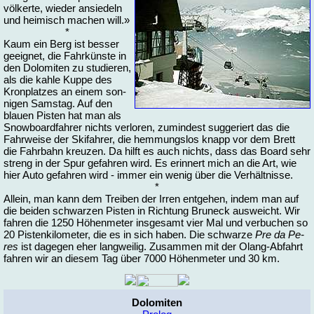
völ­ker­te, wie­der an­sie­deln
und hei­misch ma­chen will.»
*
Kaum ein Berg ist bes­ser
ge­eig­net, die Fahr­küns­te in
den Do­lo­mi­ten zu stu­die­ren,
als die kah­le Kup­pe des
Kron­plat­zes an ei­nem son­
ni­gen Sams­tag. Auf den
blau­en Pis­ten hat man als
Snow­board­fah­rer nichts ver­lo­ren, zu­min­dest sug­ge­riert das die
Fahr­wei­se der Ski­fah­rer, die hem­mungs­los knapp vor dem Brett
die Fahr­bahn kreu­zen. Da hilft es auch nichts, dass das Board sehr
streng in der Spur ge­fah­ren wird. Es er­in­nert mich an die Art, wie
hier Au­to ge­fah­ren wird - im­mer ein we­nig über die Ver­hält­nis­se.
*
Al­lein, man kann dem Trei­ben der Ir­ren ent­ge­hen, in­dem man auf
die bei­den schwar­zen Pis­ten in Rich­tung Brun­eck aus­weicht. Wir
fah­ren die 1250 Hö­hen­me­ter ins­ge­samt vier Mal und ver­bu­chen so
20 Pis­ten­ki­lo­me­ter, die es in sich ha­ben. Die schwar­ze
Pre da Pe­
res
ist da­ge­gen eher lang­wei­lig. Zu­sam­men mit der Olang-Abfahrt
fah­ren wir an die­sem Tag über 7000 Hö­hen­me­ter und 30 km.
Do­lo­mi­ten