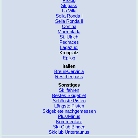
Pro­log
Ski­pass
La Vil­la
Sel­la Ron­da I
Sel­la Ron­da II
Cor­ti­na
Mar­mo­la­da
St. Ul­rich
Pe­dra­ces
La­ga­zu­oi
Kron­platz
Epi­log
Ita­li­en
Breuil-Cer­vi­nia
Re­schen­pass
Sons­ti­ges
Ski fah­ren
Bes­tes Ski­ge­biet
Schöns­te Pis­ten
Längs­te Pis­ten
Skigebiete nachgemessen
Plus/Mi­nus
Kom­men­ta­re
Ski-Club Bin­gen
Skic­lub Un­ter­tau­nus