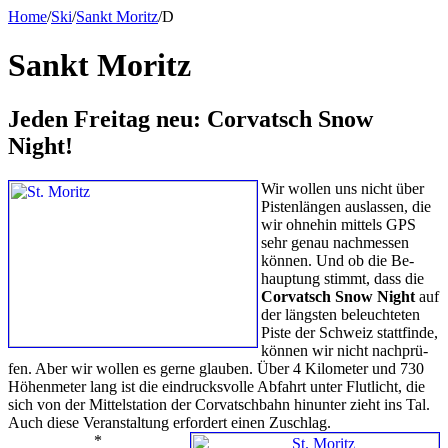
Home
/
Ski
/
Sank­t Mo­ritz
/D
Sankt Mo­ritz
Je­den Frei­tag neu: Cor­vatsch Snow
Night!
Wir wol­len uns nicht über
Pis­ten­län­gen aus­las­sen, die
wir oh­ne­hin mit­tels GPS
sehr ge­nau nach­mes­sen
kön­nen. Und ob die Be­
haup­tung stimmt, dass die
Cor­vatsch Snow Night
auf
der längs­ten be­leuch­te­ten
Pis­te der Schweiz statt­fin­de,
kön­nen wir nicht nach­prü­
fen. Aber wir wol­len es ger­ne glau­ben. Über 4 Ki­lo­me­ter und 730
Hö­hen­me­ter lang ist die ein­drucks­vol­le Ab­fahrt un­ter Flut­licht, die
sich von der Mit­tel­sta­ti­on der Cor­vatsch­bahn hin­un­ter zieht ins Tal.
Auch die­se Ver­an­stal­tung er­for­dert einen Zu­schlag.
*