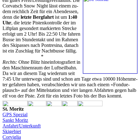
ein gu­tes Preis/Leis­tungs­ver­hält­nis. Die
Cor­vatsch Snow Night lässt ei­nem zu­
dem reich­lich Zeit für ein Abendes­sen,
denn die
letz­te Berg­fahrt
ist um
1:40
Uhr
, die letz­te Pis­ten­kon­trol­le der im
Lift­plan ge­son­dert mar­kier­ten Stre­cke
er­folgt um 2 Uhr! Bis 22:50 Uhr fah­ren
Bus­se im Stun­den­takt und im Rah­men
des Ski­pas­ses nach Pon­tre­si­na, da­nach
ist ein Zu­schlag für Nacht­bus­se fäl­lig.
*
Rechts:
Oh­ne Blitz hin­e­in­fo­to­gra­fiert in
den Ma­schi­nen­raum der Luft­seil­bahn.
Da wir an die­sem Tag wie­der­um seit
7:45 Uhr un­ter­wegs sind und schon am Ta­ge et­wa 10000 Hö­hen­me­
ter ge­fah­ren ha­ben, ver­ab­schie­den wir uns nach ei­nem «Fon­due­
plausch» auf der Mit­tel­sta­ti­on und vier lan­gen Ab­fahr­ten ge­gen halb
elf von der Pis­te. Zeit für ein letz­tes Fo­to bis der Bus kommt.
St. Mo­ritz
GPS Spe­zi­al
Sankt Mo­ritz
An­fahr­t/Un­ter­kunft
Ski­ge­biet
Cor­vi­glia