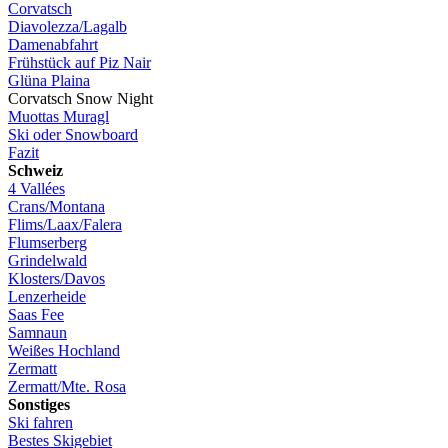
Cor­vatsch
Dia­vo­lez­za/La­galb
Da­men­ab­fahrt
Früh­stück auf Piz Nair
Glü­na Plai­na
Cor­vatsch Snow Night
Muot­tas Mu­ragl
Ski oder Snow­board
Fa­zit
Schweiz
4 Vallées
Crans/Mon­ta­na
Flims/Laa­x/Fa­le­ra
Flum­ser­berg
Grin­del­wald
Klos­ter­s/Da­vos
Len­zer­hei­de
Saas Fee
Samnaun
Wei­ßes Hoch­land
Zer­matt
Zer­mat­t/Mte. Ro­sa
Sons­ti­ges
Ski fah­ren
Bes­tes Ski­ge­biet