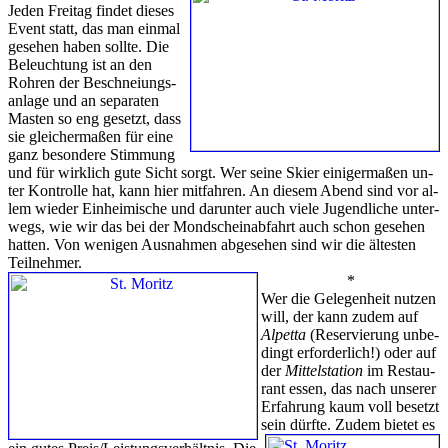
Je­den Frei­tag fin­det die­ses
Event statt, das man ein­mal
ge­se­hen ha­ben soll­te. Die
Be­leuch­tung ist an den
Roh­ren der Be­schnei­ungs­
an­la­ge und an se­pa­ra­ten
Mas­ten so eng ge­setzt, dass
sie glei­cher­ma­ßen für ei­ne
ganz be­son­de­re Stim­mung
und für wirk­lich gu­te Sicht sorgt. Wer sei­ne Skier ei­ni­ger­ma­ßen un­
ter Kon­trol­le hat, kann hier mit­fah­ren. An die­sem Abend sind vor al­
lem wie­der Ein­hei­mi­sche und dar­un­ter auch vie­le Ju­gend­li­che un­ter­
wegs, wie wir das bei der Mond­schein­ab­fahrt auch schon ge­se­hen
hat­ten. Von we­ni­gen Aus­nah­men ab­ge­se­hen sind wir die äl­tes­ten
Teil­neh­mer.
*
Wer die Ge­le­gen­heit nut­zen
will, der kann zu­dem auf
Al­pet­ta
(Re­ser­vie­rung un­be­
dingt er­for­der­lich!) oder auf
der
Mit­tel­sta­ti­on
im Re­stau­
rant es­sen, das nach un­se­rer
Er­fah­rung kaum voll be­setzt
sein dürf­te. Zu­dem bie­tet es