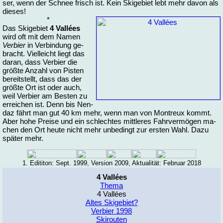
ser, wenn der Schnee frisch ist. Kein Ski­ge­biet lebt mehr da­von als
die­ses!
*
Das Ski­ge­biet
4 Vallées
wird oft mit dem Na­men
Ver­bier
in Ver­bin­dung ge­
bracht. Viel­leicht liegt das
dar­an, dass Ver­bier die
größ­te An­zahl von Pis­ten
be­reit­stellt, dass das der
größ­te Ort ist oder auch,
weil Ver­bier am Bes­ten zu
er­rei­chen ist. Denn bis Nen­
daz fährt man gut 40 km mehr, wenn man von Mon­treux kommt.
Aber ho­he Prei­se und ein schlech­tes mitt­le­res Fahr­ver­mö­gen ma­
chen den Ort heu­te nicht mehr un­be­dingt zur ers­ten Wahl. Da­zu
spä­ter mehr.
1. Edi­ti­ton: Sept. 1999, Ver­sion 2009, Ak­tua­li­tät: Fe­bru­ar 2018
4 Vallées
Thema
4 Vallées
Altes Skigebiet?
Verbier 1998
Skirouten