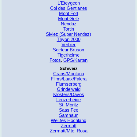
L'Eteygeon
Col des Gentianes
Mont Fort
Mont Gelé
Nendaz
Tortin
Siviez (Super Nendaz)
Thyon 2000
Verbier
Secteur Bruson
Tigerhelme
Fotos
,
GPS/Karten
Schweiz
Crans/Montana
Flims/Laax/Falera
Flumserberg
Grindelwald
Klosters/Davos
Lenzerheide
St. Moritz
Saas Fee
Samnaun
Weißes Hochland
Zermatt
Zermatt/Mte. Rosa