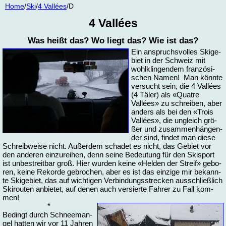
Home
/
Ski
/
4 Vallées
/D
4 Vallées
Was heißt das? Wo liegt das? Wie ist das?
Ein an­spruchs­vol­les Ski­ge­
biet in der Schweiz mit
wohl­klin­gen­dem fran­zö­si­
schen Na­men! Man könn­te
ver­sucht sein, die 4 Vallées
(4 Tä­ler) als «Qua­tre
Vallées» zu schrei­ben, aber
an­ders als bei den «Trois
Vallées», die un­gleich grö­
ßer und zu­sam­men­hän­gen­
der sind, fin­det man die­se
Schreib­wei­se nicht. Au­ßer­dem scha­det es nicht, das Ge­biet vor
den an­de­ren ein­zu­rei­hen, denn sei­ne Be­deu­tung für den Ski­sport
ist un­be­streit­bar groß. Hier wur­den kei­ne «Hel­den der Streif» ge­bo­
ren, kei­ne Re­kor­de ge­bro­chen, aber es ist das ein­zi­ge mir be­kann­
te Ski­ge­biet, das auf wich­ti­gen Ver­bin­dungs­stre­cken aus­schließ­lich
Ski­rou­ten an­bie­tet, auf de­nen auch ver­sier­te Fah­rer zu Fall kom­
men!
*
Be­dingt durch Schnee­man­
gel hat­ten wir vor 11 Jah­ren