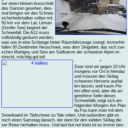
nur ei­nen klei­nen Aus­schnitt
des Gan­zen ge­se­hen, dies­
mal brin­gen wir den Schnee
si­cher­heits­hal­ber selbst mit.
50 km vor dem Lac Lé­man
(Gen­fer See) be­ginnt der
Schnee­fall. Die A12 muss
voll­stän­dig ge­räumt wer­den,
was uns in ei­ne Schlan­ge hin­ter Räum­fahr­zeu­ge zwingt. Im­mer­hin
fal­len 30 Zen­ti­me­ter Neu­schnee, was dem Ski­ge­biet, das sich zwi­
schen Mar­tigny und Si­on am Süd­kamm der schwei­zer Al­pen er­
streckt, mäch­tig gut tut!
*
Zwar sind wir ge­gen 10 Uhr
mor­gens vor Ort in Nen­daz
und müs­sen den Ski­tag
schwe­ren Her­zens aus­fal­
len las­sen, weil kaum Pis­
ten of­fen sind, aber die an­
ge­neh­me Sei­te die­ses
Schnee­falls zeigt sich am
fol­gen­den Mor­gen: Am Plan
du Fou kann man mit dem
Snow­board im Tief­schnee zu Ta­le rei­ten. Und au­ßer­dem gibt es
noch ei­nen Sams­tag da­nach, der dann für den sieb­ten Ski­tag die­
ser Rei­se her­hal­ten muss. Und last but not least ist es im­mer bes­