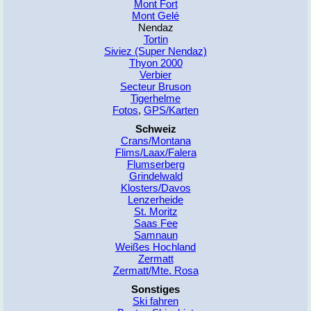
Mont Fort
Mont Gelé
Nendaz
Tortin
Siviez (Super Nendaz)
Thyon 2000
Verbier
Secteur Bruson
Tigerhelme
Fotos
,
GPS/Karten
Schweiz
Crans/Montana
Flims/Laax/Falera
Flumserberg
Grindelwald
Klosters/Davos
Lenzerheide
St. Moritz
Saas Fee
Samnaun
Weißes Hochland
Zermatt
Zermatt/Mte. Rosa
Sonstiges
Ski fahren