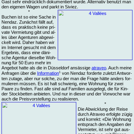
Gast sehr ein­drück­lich do­ku­men­tiert wur­de. Al­ter­na­tiv be­nutzt man
den ei­ge­nen Wa­gen und parkt in Si­viez.
*
Bu­chen ist so ei­ne Sa­che in
Nen­daz. Zu­nächst fällt auf,
dass es prak­tisch kei­ne pri­
va­te Ver­mie­tung gibt und al­
les über Agen­tu­ren ab­ge­wi­
ckelt wird. Da­her ha­ben wir
im In­ter­net ge­sucht mit dem
Er­geb­nis, dass ei­ne dä­ni­
sche Agen­tur die­sel­be Woh­
nung für 50 Eu­ro mehr im
An­ge­bot hat­te als die in Düs­sel­dorf an­säs­si­ge
a­tra­veo
. Auch mei­ne
1
An­fra­gen über die
In­for­ma­tion
von Nen­daz for­der­te zu­letzt Ant­wor­
ten zu­ta­ge, aber nur sol­che, zu der man die Fra­ge hät­te an­ders for­
mu­lie­ren müs­sen. Es ist halt schwie­rig, ei­ne Woh­nung für zwei
Paa­re zu fin­den. Fast al­le sind auf Fa­mi­li­en aus­ge­legt, die für Kin­
der Stock­bet­ten an­bie­ten. Und nur in die­ser und der Vor­wo­che war
auch die Preis­vor­stel­lung zu rea­li­sie­ren.
*
Die Ab­wick­lung der Rei­se
durch Atra­veo er­folg­te zü­gig
und kor­rekt: «Die Woh­nung
ent­sprach den An­ga­ben der
Ver­mie­ter, ist sehr gut aus­