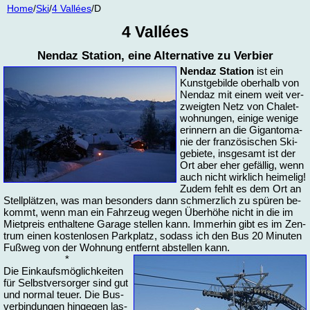
Home
/
Ski
/
4 Vallées
/D
4 Vallées
Nen­daz Sta­tion, ei­ne Al­ter­na­ti­ve zu Ver­bier
Nen­daz Sta­tion
ist ein
Kunst­ge­bil­de ober­halb von
Nen­daz mit ei­nem weit ver­
zweig­ten Netz von Cha­let­
woh­nun­gen, ei­ni­ge we­ni­ge
er­in­nern an die Gi­gan­to­ma­
nie der fran­zö­si­schen Ski­
ge­bie­te, ins­ge­samt ist der
Ort aber eher ge­fäl­lig, wenn
auch nicht wirk­lich hei­me­lig!
Zu­dem fehlt es dem Ort an
Stell­plät­zen, was man be­son­ders dann schmerz­lich zu spü­ren be­
kommt, wenn man ein Fahr­zeug we­gen Über­hö­he nicht in die im
Miet­preis ent­hal­te­ne Ga­ra­ge stel­len kann. Im­mer­hin gibt es im Zen­
trum ei­nen kos­ten­lo­sen Park­platz, so­dass ich den Bus 20 Mi­nu­ten
Fuß­weg von der Woh­nung ent­fernt ab­stel­len kann.
*
Die Ein­kaufs­mög­lich­kei­ten
für Selbst­ver­sor­ger sind gut
und nor­mal teu­er. Die Bus­
ver­bin­dun­gen hin­ge­gen las­