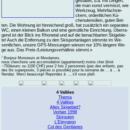
ge­stat­tet, u.a. mit Din­gen,
die man sonst ver­misst, wie
Werk­zeug, Mehr­fach­ste­
ckern, or­dent­li­chen Kü­
chenu­ten­si­li­en, gu­ten Bet­
ten. Die Woh­nung ist hin­rei­chend groß, hat zu­sätz­lich ein se­pa­ra­tes
WC, ei­nen klei­nen Bal­kon und ei­ne ge­müt­li­che Ein­rich­tung. Über­ra­
gend ist der Blick ins Rho­ne­tal und auf die be­nach­bar­ten Ski­ge­bie­
te! Auch die Ent­fer­nung zu den Ski­sport­an­la­gen stimm­te im We­
sent­li­chen, un­se­re GPS-Mes­sun­gen wie­sen nur 10% län­ge­re We­
ge aus. Das Preis-/Leis­tungs­ver­hält­nis stimmt.»
1
Bon­jour Mon­sieurs et Mes­da­mes,
nous cher­chons une ac­co­mo­da­ti­on (ap­par­te­ment) moins cher (li­mit
~750&eu­ro; ou 1100 CHF) pour 2 fois 2 per­son­nes (pas des en­fants, pas
des lits su­per­posés, 3 piè­ces si pos­si­ble) pour la se­mai­ne de ... à ... à
Nen­daz. Mer­ci be­au­coup! Re­pon­dez à ..., s'il vous plaît.
4 Vallées
Thema
4 Vallées
Altes Skigebiet?
Verbier 1998
Skirouten
L'Eteygeon
Col des Gentianes