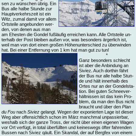
sen zu wün­schen üb­rig. Ein
Bus al­le hal­be Stun­de zur
Haupt­ver­kehrs­zeit ist ein
Witz, zu­mal da­mit vor al­lem
Orts­tei­le an­ge­bun­den wer­
den, von de­nen aus man
am Ehes­ten die Gon­del fuß­läu­fig er­rei­chen kann. Al­le Orts­tei­le un­
ter­halb der Post blei­ben au­ßen vor, was be­son­ders är­ger­lich ist,
weil man von dort ei­nen gro­ßen Hö­hen­un­ter­schied zu über­win­den
hat. Bei ei­ner Ent­fer­nung von 1 km hat man gut zu tun!
*
Ganz be­son­ders schlecht
ist aber die An­bin­dung an
Si­viez. Auch dort­hin fährt
der Bus nur al­le hal­be Stun­
de und hält in­ner­halb des
Or­tes nur an der Gon­del­sta­
ti­on. Bei gu­ten Schnee­ver­
hält­nis­sen ist das kein Pro­
blem, da man den Bus nicht
braucht und über den
Plan
du Fou
nach
Si­viez
ge­langt. We­gen der ex­po­nier­ten La­ge ist die­ser
Weg aber of­fen­sicht­lich schon im März manch­mal un­pas­sier­bar,
wes­halb sich der gan­ze Tross, der nicht über ei­nen ei­ge­nen Wa­gen
vor Ort ver­fügt, in to­tal über­füll­ten und kei­nes­wegs öf­ter fah­ren­den
Bus­sen nach Si­viez qäult. Ein Skan­dal, der auf Berg­fex von ei­nem