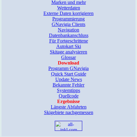
Marken und mehr
Wetterdaten
Externe Daten korrigieren
Programmierung
GNavigia Clients
Navigation
Datenbankanschluss
Für Fortgeschrittene
Autokart Ski
Skitage analysieren
Glossar
Download
Programm GNavigia
Quick Start Guide
Update News
Bekannte Fehler
Systemtipps
Quellcode
Ergebnisse
Längste Abfahrten
Skigebiete nachgemessen