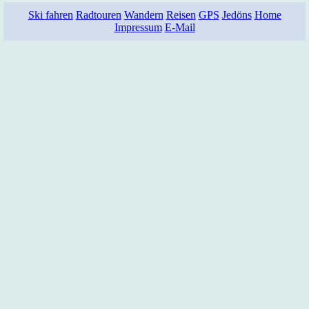
Ski fahren
Radtouren
Wandern
Reisen
GPS
Jedöns
Home
Impressum
E-Mail