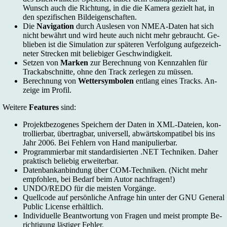
Wunsch auch die Rich­tung, in die die Ka­me­ra ge­zielt hat, in
den spe­zi­fi­schen Bild­ei­gen­schaf­ten.
Die
Na­vi­ga­ti­on
durch Aus­le­sen von NMEA-Daten hat sich
nicht be­währt und wird heu­te auch nicht mehr ge­braucht. Ge­
blie­ben ist die Si­mu­la­ti­on zur spä­te­ren Ver­fol­gung auf­ge­zeich­
ne­ter Stre­cken mit be­lie­bi­ger Ge­schwin­dig­keit.
Set­zen von
Mar­ken
zur Be­rech­nung von Kenn­zah­len für
Trackab­schnit­te, oh­ne den Track zer­le­gen zu müs­sen.
Be­rech­nung von
Wet­ter­sym­bo­len
ent­lang ei­nes Tracks. An­
zei­ge im Pro­fil.
Wei­te­re
Fea­tu­res
sind:
Pro­jekt­be­zo­ge­nes Spei­chern der Da­ten in XML-Datei­en, kon­
trol­lier­bar, über­trag­bar, uni­ver­sell, ab­wärts­kom­pa­ti­bel bis ins
Jahr 2006. Bei Feh­lern von Hand ma­ni­pu­lier­bar.
Pro­gram­mier­bar mit stan­dar­di­sier­ten .NET Tech­ni­ken. Da­her
prak­tisch be­lie­big er­weiter­bar.
Da­ten­ban­kan­bin­dung über COM-Tech­ni­ken. (Nicht mehr
emp­foh­len, bei Be­darf beim Au­tor nach­fra­gen!)
UNDO/REDO für die meis­ten Vor­gän­ge.
Quell­code auf per­sön­li­che An­fra­ge hin un­ter der GNU Ge­ne­ral
Pub­lic Li­cen­se er­hält­lich.
In­di­vi­du­el­le Beant­wor­tung von Fra­gen und meist promp­te Be­
rich­ti­gung läs­ti­ger Feh­ler.