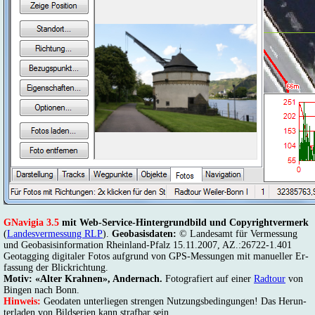
GNavigia 3.5
mit Web-Ser­vice-Hin­ter­grund­bild und Co­py­right­ver­merk
(
Lan­des­ver­mes­sung RLP
).
Geo­ba­sis­da­ten:
© Lan­des­amt für Ver­mes­sung
und Geo­ba­sis­in­for­ma­ti­on Rhein­land-Pfalz 15.11.2007, AZ.:26722-1.401
Geo­tag­ging di­gi­ta­ler Fo­tos auf­grund von GPS-Mes­sun­gen mit ma­nu­el­ler Er­
fas­sung der Blick­rich­tung.
Mo­tiv: «Al­ter Krah­nen»
, An­der­nach.
Fo­to­gra­fiert auf ei­ner
Rad­tour
von
Bin­gen nach Bonn.
Hin­weis:
Geo­da­ten un­ter­lie­gen stren­gen Nut­zungs­be­din­gun­gen! Das Her­un­
ter­la­den von Bild­se­ri­en kann straf­bar sein.