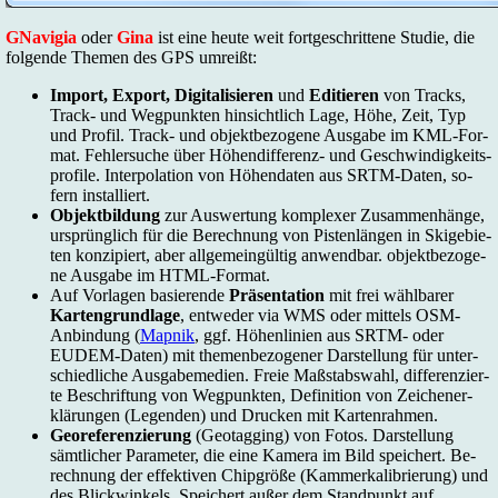
GNavigia
oder
Gina
ist ei­ne heu­te weit fort­ge­schrit­te­ne Stu­die, die
fol­gen­de The­men des GPS um­reißt:
Im­port, Ex­port, Di­gi­ta­li­sie­ren
und
Edi­tie­ren
von Tracks,
Track- und Weg­punk­ten hin­sicht­lich La­ge, Hö­he, Zeit, Typ
und Pro­fil. Track- und ob­jekt­be­zo­ge­ne Aus­ga­be im KML-For­
mat. Feh­ler­su­che über Hö­hen­dif­fe­renz- und Ge­schwin­dig­keits­
pro­fi­le. In­ter­po­la­ti­on von Hö­hen­da­ten aus SRTM-Daten, so­
fern in­stal­liert.
Ob­jekt­bil­dung
zur Aus­wer­tung kom­ple­xer Zu­sam­men­hän­ge,
ur­sprüng­lich für die Be­rech­nung von Pis­ten­län­gen in Ski­ge­bie­
ten kon­zi­piert, aber all­ge­mein­gül­tig an­wend­bar. ob­jekt­be­zo­ge­
ne Aus­ga­be im HTML-For­mat.
Auf Vor­la­gen ba­sie­ren­de
Prä­sen­ta­ti­on
mit frei wähl­ba­rer
Kar­ten­grund­la­ge
, ent­we­der via WMS oder mit­tels OSM-
Anbin­dung (
Map­nik
, ggf. Hö­hen­li­ni­en aus SRTM- oder
EUDEM-Daten) mit the­men­be­zo­ge­ner Dar­stel­lung für un­ter­
schied­li­che Aus­ga­be­me­di­en. Freie Maß­stabs­wahl, dif­fe­ren­zier­
te Be­schrif­tung von Weg­punk­ten, De­fi­ni­ti­on von Zei­che­n­er­
klä­run­gen (Le­gen­den) und Dru­cken mit Kar­ten­rah­men.
Geo­re­fe­ren­zie­rung
(Geo­tag­ging) von Fo­tos. Dar­stel­lung
sämt­li­cher Pa­ra­me­ter, die ei­ne Ka­me­ra im Bild spei­chert. Be­
rech­nung der ef­fek­ti­ven Chip­grö­ße (Kam­mer­ka­li­brie­rung) und
des Blick­win­kels. Spei­chert au­ßer dem Stand­punkt auf