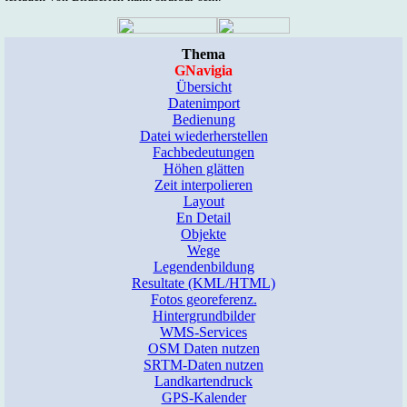
Thema
GNavigia
Übersicht
Datenimport
Bedienung
Datei wiederherstellen
Fachbedeutungen
Höhen glätten
Zeit interpolieren
Layout
En Detail
Objekte
Wege
Legendenbildung
Resultate (KML/HTML)
Fotos georeferenz.
Hintergrundbilder
WMS-Services
OSM Daten nutzen
SRTM-Daten nutzen
Landkartendruck
GPS-Kalender