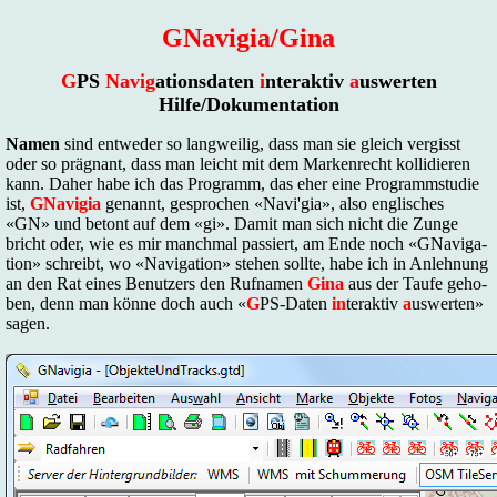
GNavigia/Gina
G
PS
Na­vig
ati­ons­da­ten
i
nter­ak­tiv
a
us­wer­ten
Hil­fe/Do­ku­men­ta­ti­on
Na­men
sind ent­we­der so lang­wei­lig, dass man sie gleich ver­gisst
oder so präg­nant, dass man leicht mit dem Mar­ken­recht kol­li­die­ren
kann. Da­her ha­be ich das Pro­gramm, das eher ei­ne Pro­gramm­stu­die
ist,
GNavigia
ge­nannt, ge­spro­chen «Na­vi'gia», al­so eng­li­sches
«GN» und be­tont auf dem «gi». Da­mit man sich nicht die Zun­ge
bricht oder, wie es mir manch­mal pas­siert, am En­de noch «GNa­vi­ga­
ti­on» schreibt, wo «Na­vi­ga­ti­on» ste­hen soll­te, ha­be ich in An­leh­nung
an den Rat ei­nes Be­nut­zers den Ruf­na­men
Gina
aus der Tau­fe ge­ho­
ben, denn man kön­ne doch auch «
G
PS-Daten
in
terak­tiv
a
us­wer­ten»
sa­gen.