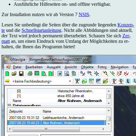
Aus­führ­li­che Hil­fe­sei­ten on- und off­line ver­füg­bar.
Zur In­stal­la­ti­on nut­zen wir ab Ver­sion 7
NSIS
.
Le­sen Sie un­be­dingt die Sei­ten über die zu­grun­de lie­gen­den
Kon­zep­
te
und die
Schnell­start­an­lei­tung
. Nicht al­le Ab­bil­dun­gen sind ak­tu­ell,
der Text wird je­doch per­ma­nent über­ar­bei­tet. Schau­en Sie sich
Zer­
matt
an, um ei­nen Ein­druck vom Um­fang der Mög­lich­kei­ten zu er­
hal­ten, die Ih­nen das Pro­gramm bie­tet!