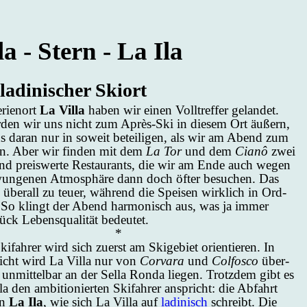
la - Stern - La Ila
la­di­ni­scher Skiort
ri­en­ort
La Vil­la
ha­ben wir ei­nen Voll­tref­fer ge­lan­det.
­den wir uns nicht zum Après-Ski in die­sem Ort äu­ßern,
s dar­an nur in so­weit be­tei­li­gen, als wir am Abend zum
en. Aber wir fin­den mit dem
La Tor
und dem
Cianô
zwei
und preis­wer­te Re­stau­rants, die wir am En­de auch we­gen
wun­ge­nen At­mo­sphä­re dann doch öf­ter be­su­chen. Das
 über­all zu teu­er, wäh­rend die Spei­sen wirk­lich in Ord­
So klingt der Abend har­mo­nisch aus, was ja im­mer
ck Le­bens­qua­li­tät be­deu­tet.
*
i­fah­rer wird sich zu­erst am Ski­ge­biet ori­en­tie­ren. In
­sicht wird La Vil­la nur von
Cor­va­ra
und
Col­fos­co
über­
e un­mit­tel­bar an der Sel­la Ron­da lie­gen. Trotz­dem gibt es
den am­bi­tio­nier­ten Ski­fah­rer an­spricht: die Ab­fahrt
on
La Ila
, wie sich La Vil­la auf
la­di­nisch
schreibt. Die