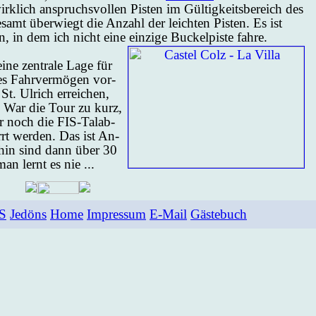
rk­lich an­spruchs­vol­len Pis­ten im Gül­tig­keits­be­reich des
e­samt über­wiegt die An­zahl der leich­ten Pis­ten. Es ist
n, in dem ich nicht ei­ne ein­zi­ge Bu­ckel­pis­te fah­re.
­ne zen­tra­le La­ge für
es Fahr­ver­mö­gen vor­
. Ul­rich er­rei­chen,
a. War die Tour zu kurz,
r noch die FIS-Tal­ab­
rrt wer­den. Das ist An­
­hin sind dann über 30
 man lernt es nie ...
S
Jedöns
Ho­me
Im­pres­s­um
E-Mail
Gäste­buch