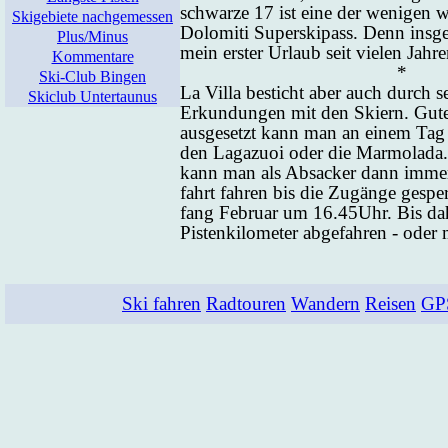
schwar­ze 17 ist ei­ne der we­ni­gen wi
Skigebiete nachgemessen
Do­lo­mi­ti Su­pers­ki­pass. Denn ins­g
Plus/Mi­nus
mein ers­ter Ur­laub seit vie­len Jah­re
Kom­men­ta­re
*
Ski-Club Bin­gen
La Vil­la be­sticht aber auch durch sei
Skic­lub Un­ter­tau­nus
Er­kun­dun­gen mit den Ski­ern. Gu­t
aus­ge­setzt kann man an ei­nem Tag St
den La­ga­zu­oi oder die Mar­mo­la­d
kann man als Ab­sa­cker dann im­me
fahrt fah­ren bis die Zu­gän­ge ge­spe
fang Fe­bru­ar um 16.45Uhr. Bis da
Pis­ten­ki­lo­me­ter ab­ge­fah­ren - oder
Ski fah­ren
Rad­tou­ren
Wan­dern
Rei­sen
GP