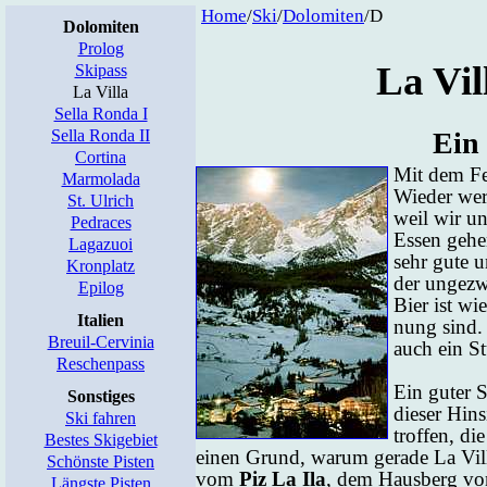
Home
/
Ski
/
Do­lo­mi­ten
/D
Do­lo­mi­ten
Pro­log
La Vil­
Ski­pass
La Vil­la
Sel­la Ron­da I
Sel­la Ron­da II
Ein 
Cor­ti­na
Mit dem Fe­
Mar­mo­la­da
Wie­der wer
St. Ul­rich
weil wir un
Pe­dra­ces
Es­sen ge­h
La­ga­zu­oi
sehr gu­te 
Kron­platz
der un­ge­z
Epi­log
Bier ist wie
Ita­li­en
nung sind. 
Breuil-Cer­vi­nia
auch ein Stü
Re­schen­pass
Ein gu­ter Sk
Sons­ti­ges
die­ser Hin
Ski fah­ren
trof­fen, di
Bes­tes Ski­ge­biet
ei­nen Grund, warum ge­ra­de La Vil­la 
Schöns­te Pis­ten
vom
Piz La Ila
, dem Haus­berg v
Längs­te Pis­ten