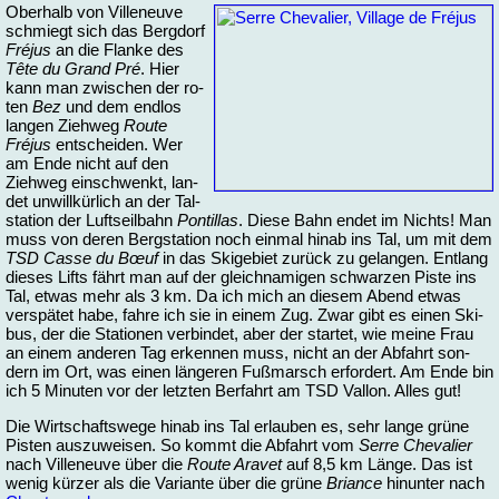
Ober­halb von Vil­le­neu­ve
schmiegt sich das Berg­dorf
Fréjus
an die Flan­ke des
Tête du Grand Pré
. Hier
kann man zwi­schen der ro­
ten
Bez
und dem end­los
lan­gen Zieh­weg
Rou­te
Fréjus
ent­schei­den. Wer
am En­de nicht auf den
Zieh­weg ein­schwenkt, lan­
det un­will­kür­lich an der Tal­
sta­ti­on der Luft­seil­bahn
Pon­til­las
. Die­se Bahn en­det im Nichts! Man
muss von de­ren Berg­sta­ti­on noch ein­mal hin­ab ins Tal, um mit dem
TSD Cas­se du Bœuf
in das Ski­ge­biet zu­rück zu ge­lan­gen. Ent­lang
die­ses Lifts fährt man auf der gleich­na­mi­gen schwar­zen Pis­te ins
Tal, et­was mehr als 3 km. Da ich mich an die­sem Abend et­was
ver­spä­tet ha­be, fah­re ich sie in ei­nem Zug. Zwar gibt es ei­nen Ski­
bus, der die Sta­tio­nen ver­bin­det, aber der star­tet, wie mei­ne Frau
an ei­nem an­de­ren Tag er­ken­nen muss, nicht an der Ab­fahrt son­
dern im Ort, was ei­nen län­ge­ren Fuß­marsch er­for­dert. Am En­de bin
ich 5 Mi­nu­ten vor der letz­ten Ber­fahrt am TSD Val­lon. Al­les gut!
Die Wirt­schafts­we­ge hin­ab ins Tal er­lau­ben es, sehr lan­ge grü­ne
Pis­ten aus­zu­wei­sen. So kommt die Ab­fahrt vom
Ser­re Che­va­lier
nach Vil­le­neu­ve über die
Rou­te Ara­vet
auf 8,5 km Län­ge. Das ist
we­nig kür­zer als die Va­ri­an­te über die grü­ne
Brian­ce
hin­un­ter nach