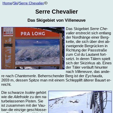
Home
/
Ski
/
Ser­re Che­va­lier
/D
Ser­re Che­va­lier
Das Ski­ge­biet von Vil­le­neu­ve
Das Ski­ge­biet
Ser­re Che­
va­lier
er­streckt sich ent­lang
der Nord­hän­ge ei­ner Berg­
ket­te, die sich über drei ab­
zwei­gen­de Berg­rüc­ken in
Rich­tung der Pass­stra­ße
zum Col du Lau­ta­ret fort­
setzt. In de­ren Tä­lern spielt
sich der Skizir­kus ab. Ei­nes
der Tä­ler ver­läuft hin­un­ter
nach
Vil­le­neu­ve
, das an­de­
re nach
Chan­te­mer­le
. Be­herr­schen­der Berg ist der
Ey­chau­da
,
2659 m, des­sen Spit­ze man mit ei­nem Schlepp­lift äl­te­rer Bau­art er­
reicht.
Die schwar­ze
Isolée
ge­hört
wie die
Ai­le­fro­i­de
zu den na­
tur­be­las­se­nen Pis­ten. Sie
ist zu­sam­men mit der Vau­
ban die ein­zi­ge ge­schlos­se­