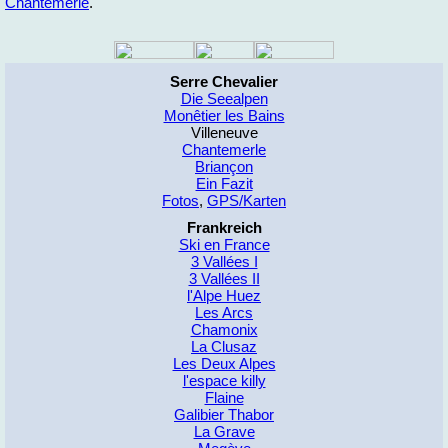
Chan­te­mer­le
.
Serre Chevalier
Die Seealpen
Monêtier les Bains
Villeneuve
Chantemerle
Briançon
Ein Fazit
Fotos
,
GPS/Karten
Frankreich
Ski en France
3 Vallées I
3 Vallées II
l'Alpe Huez
Les Arcs
Chamonix
La Clusaz
Les Deux Alpes
l'espace killy
Flaine
Galibier Thabor
La Grave