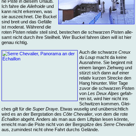
ne Pis­te in die­sem Ur­laub.
Ich fah­re die
Ai­le­fro­i­de
und
kann nicht er­ken­nen, was
sie aus­zeich­net. Die Bu­ckel
sind breit und das Ge­fäl­le
ist mo­de­rat. Wäh­rend die
ro­ten Pis­ten re­la­tiv steil sind, be­ste­chen die schwar­zen Pis­ten al­le­
samt nicht durch ih­re Steil­heit. Wer Bu­ckel fah­ren üben will ist hier
ge­nau rich­tig.
Auch die schwar­ze
Creux
du Loup
macht da kei­ne
Aus­nah­me. Sie be­ginnt mit
ei­nem lan­gen Zieh­weg und
stürzt sich dann auf ei­ner
re­la­tiv kur­zen Stre­cke den
Hang hin­un­ter. Wer Ta­ge
zu­vor die schwar­zen Pis­ten
von
Les Deux Al­pes
ge­fah­
ren ist, wird hier nicht ins
Schwit­zen kom­men. Glei­
ches gilt für die
Su­per Draye
. Et­was wu­se­lig und un­über­sicht­lich
wird es an der Berg­sta­ti­on des
Côte Che­va­lier
, von dem die ro­te
Échail­lon
ab­ge­ht. An­ders als man aus dem Lift­plan le­sen könn­te,
er­reicht man die Pis­te nicht von der Berg­spit­ze des
Ser­re Che­va­lier
aus, zu­min­dest nicht oh­ne Fahrt durchs Ge­län­de.