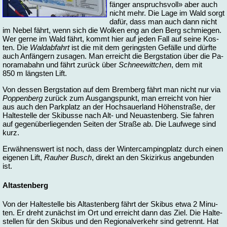
fän­ger an­spruchs­voll» aber auch
nicht mehr. Die La­ge im Wald sorgt
da­für, dass man auch dann nicht
im Ne­bel fährt, wenn sich die Wol­ken eng an den Berg schmie­gen.
Wer ger­ne im Wald fährt, kommt hier auf je­den Fall auf sei­ne Kos­
ten. Die
Wald­ab­fahrt
ist die mit dem ge­rings­ten Ge­fäl­le und dürf­te
auch An­fän­gern zu­sa­gen. Man er­reicht die Berg­sta­ti­on über die Pa­
n­ora­ma­bahn und fährt zu­rück über
Schnee­witt­chen
, dem mit
850 m längs­ten Lift.
Von des­sen Berg­sta­ti­on auf dem Brem­berg fährt man nicht nur via
Pop­pen­berg
zu­rück zum Aus­gangs­punkt, man er­reicht von hier
aus auch den Park­platz an der Hoch­sau­er­land Hö­hen­stra­ße, der
Hal­te­stel­le der Ski­bus­se nach Alt- und Neu­as­ten­berg. Sie fah­ren
auf ge­gen­über­lie­gen­den Sei­ten der Stra­ße ab. Die Lauf­we­ge sind
kurz.
Er­wäh­nens­wert ist noch, dass der Win­ter­cam­ping­platz durch ei­nen
ei­ge­nen Lift,
Rau­her Busch
, di­rekt an den Ski­zir­kus an­ge­bun­den
ist.
Alt­as­ten­berg
Von der Hal­te­stel­le bis Alt­as­ten­berg fährt der Ski­bus et­wa 2 Mi­nu­
ten. Er dreht zu­nächst im Ort und er­reicht dann das Ziel. Die Hal­te­
stel­len für den Ski­bus und den Re­gio­nal­ver­kehr sind ge­trennt. Hat