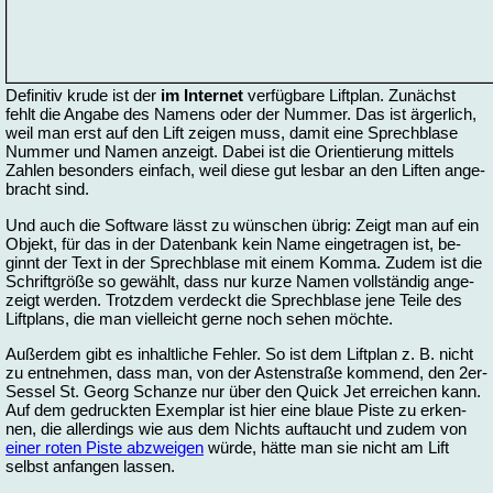
Definitiv krude
ist der
im In­ter­net
ver­füg­ba­re Lift­plan. Zu­nächst
fehlt die An­ga­be des Na­mens oder der Num­mer. Das ist är­ger­lich,
weil man erst auf den Lift zei­gen muss, da­mit ei­ne Sprech­bla­se
Num­mer und Na­men an­zeigt. Da­bei ist die Ori­en­tie­rung mit­tels
Zah­len be­son­ders ein­fach, weil die­se gut les­bar an den Lif­ten an­ge­
bracht sind.
Und auch die Soft­ware lässt zu wün­schen üb­rig: Zeigt man auf ein
Ob­jekt, für das in der Da­ten­bank kein Na­me ein­ge­tra­gen ist, be­
ginnt der Text in der Sprech­bla­se mit ei­nem Kom­ma. Zu­dem ist die
Schrift­grö­ße so ge­wählt, dass nur kur­ze Na­men voll­stän­dig an­ge­
zeigt wer­den. Trotz­dem ver­deckt die Sprech­bla­se je­ne Tei­le des
Lift­plans, die man viel­leicht ger­ne noch se­hen möch­te.
Au­ßer­dem gibt es in­halt­li­che Feh­ler. So ist dem Lift­plan z. B. nicht
zu ent­neh­men, dass man, von der As­ten­stra­ße kom­mend, den 2er-
Ses­sel St. Ge­org Schan­ze nur über den Quick Jet er­rei­chen kann.
Auf dem ge­druck­ten Exem­plar ist hier ei­ne blaue Pis­te zu er­ken­
nen, die al­ler­dings wie aus dem Nichts auf­taucht und zu­dem von
ei­ner ro­ten Pis­te ab­zwei­gen
wür­de, hät­te man sie nicht am Lift
selbst an­fan­gen las­sen.