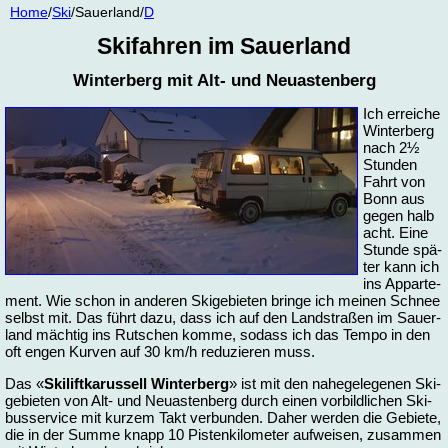
Home
/
Ski
/Sau­er­land/
D
Ski­fah­ren im Sau­er­land
Win­ter­berg mit Alt- und Neu­as­ten­berg
Ich erreiche
Win­ter­berg
nach 2½
Stun­den
Fahrt von
Bonn aus
ge­gen halb
acht. Ei­ne
Stun­de spä­
ter kann ich
ins Ap­par­te­
ment. Wie schon in an­de­ren Ski­ge­bie­ten brin­ge ich mei­nen Schnee
selbst mit. Das führt da­zu, dass ich auf den Land­stra­ßen im Sau­er­
land mäch­tig ins Rut­schen kom­me, so­dass ich das Tem­po in den
oft en­gen Kur­ven auf 30 km/h re­du­zie­ren muss.
Das «
Ski­lift­ka­rus­sell Win­ter­berg
» ist mit den na­he­ge­le­ge­nen Ski­
ge­bie­ten von Alt- und Neu­as­ten­berg durch ei­nen vor­bild­li­chen Ski­
bus­ser­vice mit kur­zem Takt ver­bun­den. Da­her wer­den die Ge­bie­te,
die in der Sum­me knapp 10 Pis­ten­ki­lo­me­ter auf­wei­sen, zu­sam­men