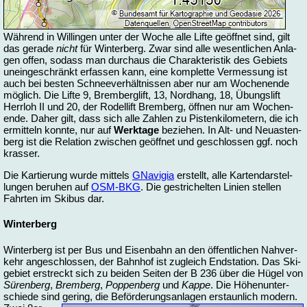
Während in Willingen
un­ter der Wo­che al­le Lif­te ge­öff­net sind, gilt
das ge­ra­de
nicht
für Win­ter­berg. Zwar sind al­le we­sent­li­chen An­la­
gen of­fen, so­dass man durch­aus die Cha­rak­te­ris­tik des Ge­biets
un­ein­ge­schränkt er­fas­sen kann, ei­ne kom­plet­te Ver­mes­sung ist
auch bei bes­ten Schnee­ver­hält­nis­sen aber nur am Wo­chen­en­de
mög­lich. Die Lif­te 9, Brem­ber­g­lift, 13, Nord­hang, 18, Übungs­lift
Herr­loh II und 20, der Ro­del­lift Brem­berg, öff­nen nur am Wo­chen­
en­de. Da­her gilt, dass sich al­le Zah­len zu Pis­ten­ki­lo­me­tern, die ich
er­mit­teln konn­te, nur auf
Werk­ta­ge
be­zie­hen. In Alt- und Neu­as­ten­
berg ist die Re­la­ti­on zwi­schen ge­öff­net und ge­schlos­sen ggf. noch
kras­ser.
Die Kar­tie­rung wur­de mit­tels
GNavigia
er­stellt, al­le Kar­ten­dar­stel­
lun­gen be­ru­hen auf
OSM-BKG
. Die ge­stri­chel­ten Li­ni­en stel­len
Fahr­ten im Ski­bus dar.
Win­ter­berg
Win­ter­berg ist per Bus und Ei­sen­bahn an den öf­fent­li­chen Nah­ver­
kehr an­ge­schlos­sen, der Bahn­hof ist zu­gleich End­sta­ti­on. Das Ski­
ge­biet er­streckt sich zu bei­den Sei­ten der B 236 über die Hü­gel von
Sü­ren­berg
,
Brem­berg
,
Pop­pen­berg
und
Kap­pe
. Die Hö­hen­un­ter­
schie­de sind ge­ring, die Be­för­de­rungs­an­la­gen er­staun­lich mo­dern.