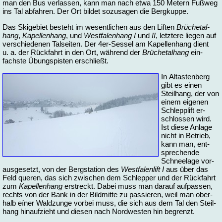
man den Bus ver­las­sen, kann man nach et­wa 150 Me­tern Fuß­weg
ins Tal ab­fah­ren. Der Ort bil­det so­zu­sa­gen die Berg­kup­pe.
Das Ski­ge­biet be­steht im we­sent­li­chen aus den Lif­ten
Brü­che­tal­
hang
,
Ka­pel­len­hang
, und
West­fa­len­hang I
und
II
, letz­te­re lie­gen auf
ver­schie­de­nen Tal­sei­ten. Der 4er-Ses­sel am Ka­pel­len­hang dient
u. a. der Rück­fahrt in den Ort, wäh­rend der
Brü­che­tal­hang
ein­
fachs­te Übungs­pis­ten er­schließt.
In Altastenberg
gibt es ei­nen
Steil­hang, der von
ei­nem ei­ge­nen
Schlepp­lift er­
schlos­sen wird.
Ist die­se An­la­ge
nicht in Be­trieb,
kann man, ent­
spre­chen­de
Schnee­la­ge vor­
aus­ge­setzt, von der Berg­sta­ti­on des
West­fa­len­lift I
aus über das
Feld que­ren, das sich zwi­schen dem Schlep­per und der Rück­fahrt
zum
Ka­pel­len­hang
er­streckt. Da­bei muss man dar­auf auf­pas­sen,
rechts von der Bank in der Bild­mit­te zu pas­sie­ren, weil man ober­
halb eí­ner Wald­zun­ge vor­bei muss, die sich aus dem Tal den Steil­
hang hin­auf­zieht und die­sen nach Nord­wes­ten hin be­grenzt.