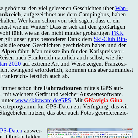
­ze ge­hört zu den viel ge­le­se­nen Ge­schich­ten über
Wan­
ank­reich
, auf­ge­zeich­net aus dem Cam­ping­bus, ha­ben
e­hal­ten. Wer kann schon von sich sa­gen, dass er ein
eist wie im Win­ter? Dass er sich auf den groß­ar­ti­gen
 wohl fühlt wie an den nicht min­der groß­ar­ti­gen
FKK
ier gilt un­ser ganz be­son­de­rer Dank dem
Ski-Club Bin­
ls die ers­ten Ge­schich­ten ge­schrie­ben ha­ben und der
n Al­pen
fährt. Man müss­te ihn für den Karls­preis vor­
e Rei­sen nach Frank­reich na­tür­lich auch selbst, wie die
­fa­ri 2020
auf ex­tre­me Art und Wei­se zei­gen. Fran­zö­si­
nicht zwin­gend er­for­der­lich, kom­men uns aber zu­min­dest
Frank­reich» letzt­lich auch ab.
n im­mer schon ih­re
Fahr­rad­tou­ren
mit­tels
GPS
auf­
t, mit wel­chem Gerät und wel­cher Aus­wer­te­soft­wa­re.
 un­ter
www.skiraware.de/GPS
. Mit
GNavigia Gina
us­wer­te­pro­gramm für GPS-Daten zur Ver­fü­gung, das wir
­ge­bie­ten nut­zen, das aber auch Fo­tos ge­o­re­fe­ren­zie­
PS-Daten
aus­wer­
n, Ob­jek­te bil­den,