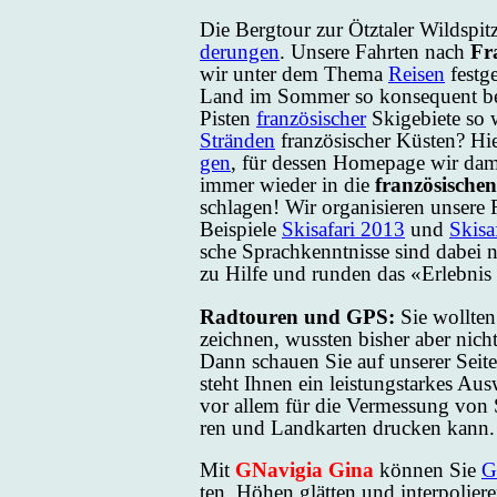
Die Berg­tour zur Ötz­ta­ler Wild­spit
de­run­gen
. Un­se­re Fahr­ten nach
Fr
wir un­ter dem The­ma
Rei­sen
fest­g
Land im Som­mer so kon­se­quent be­r
Pis­ten
fran­zö­si­scher
Ski­ge­bie­te so
Strän­den
fran­zö­si­scher Küs­ten? H
gen
, für des­sen Home­page wir da­ma
im­mer wie­der in die
fran­zö­si­sche
schla­gen! Wir or­ga­ni­sie­ren un­se­r
Bei­spie­le
Ski­sa­fa­ri 2013
und
Ski­sa
sche Sprach­kennt­nis­se sind da­bei 
zu Hil­fe und run­den das «Er­leb­nis 
Rad­tou­ren und GPS:
Sie woll­te
zeich­nen, wuss­ten bis­her aber nich
Dann schau­en Sie auf un­se­rer Sei­te
steht Ih­nen ein leis­tungstar­kes A
vor al­lem für die Ver­mes­sung von Ski
ren und Land­kar­ten dru­cken kann.
Mit
GNavigia Gina
kön­nen Sie
G
ten, Hö­hen glät­ten und in­ter­po­lie­re