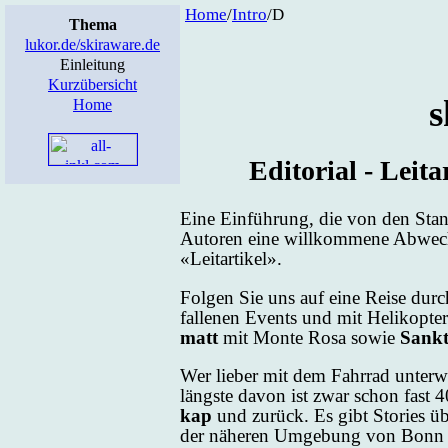
Home
/
In­tro
/D
Thema
lukor.de/skiraware.de
Einleitung
Kurzübersicht
s
Home
Edi­to­ri­al - Leit­
Ei­ne Ein­füh­rung, die von den Stan­d
Au­to­ren ei­ne will­kom­me­ne Ab­wechs­
«Leit­ar­ti­kel».
Fol­gen Sie uns auf ei­ne Rei­se du
fal­le­nen Events und mit He­li­ko­p
matt
mit Mon­te Ro­sa so­wie
Sankt
Wer lie­ber mit dem Fahr­rad un­ter­
längs­te da­von ist zwar schon fast 
kap
und zu­rück. Es gibt Sto­ries über
der nä­he­ren Um­ge­bung von Bonn 