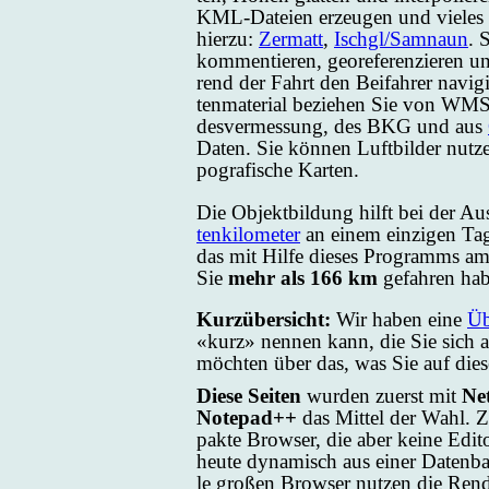
KML-Datei­en er­zeu­gen und vie­les 
hier­zu:
Zer­matt
,
Ischgl/Samnaun
. 
kom­men­tie­ren, ge­o­re­fe­ren­zie­re
rend der Fahrt den Bei­fah­rer na­vi­gi
ten­ma­te­ri­al be­zie­hen Sie von WM
des­ver­mes­sung, des BKG und aus
Da­ten. Sie kön­nen Luft­bil­der nut­z
po­gra­fi­sche Kar­ten.
Die Ob­jekt­bil­dung hilft bei der Au
ten­ki­lo­me­ter
an ei­nem ein­zi­gen Ta
das mit Hil­fe die­ses Pro­gramms am
Sie
mehr als 166 km
ge­fah­ren ha­
Kurz­über­sicht:
Wir ha­ben ei­ne
Üb
«kurz» nen­nen kann, die Sie sich ab
möch­ten über das, was Sie auf die­ser
Die­se Sei­ten
wur­den zu­erst mit
Net
Notepad++
das Mit­tel der Wahl.
pak­te Brow­ser, die aber kei­ne Edi­to
heu­te dy­na­misch aus ei­ner Da­ten
le gro­ßen Brow­ser nut­zen die Ren­