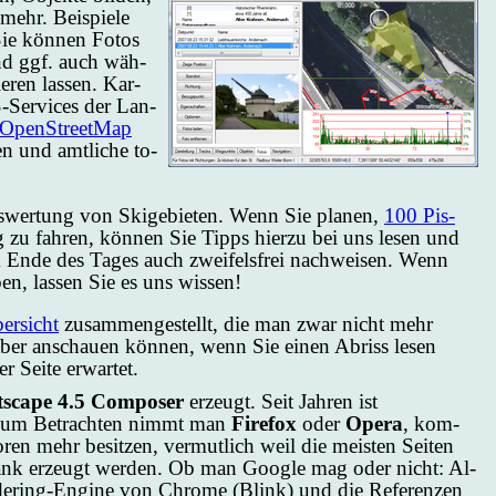
mehr. Bei­spie­le
Sie kön­nen Fo­tos
n und ggf. auch wäh­
e­ren las­sen. Kar­
S-Ser­vices der Lan­
OpenStreetMap
en und amt­li­che to­
s­wer­tung von Ski­ge­bie­ten. Wenn Sie pla­nen,
100 Pis­
g zu fah­ren, kön­nen Sie Tipps hier­zu bei uns le­sen und
 En­de des Ta­ges auch zwei­fels­frei nach­wei­sen. Wenn
ben, las­sen Sie es uns wis­sen!
er­sicht
zu­sam­men­ge­stellt, die man zwar nicht mehr
er an­schau­en kön­nen, wenn Sie ei­nen Abriss le­sen
 Sei­te er­war­tet.
s­ca­pe 4.5 Com­po­ser
er­zeugt. Seit Jah­ren ist
 Zum Be­trach­ten nimmt man
Fi­re­fox
oder
Ope­ra
, kom­
­ren mehr be­sit­zen, ver­mut­lich weil die meis­ten Sei­ten
­bank er­zeugt wer­den. Ob man Goo­gle mag oder nicht: Al­
de­ring-Engi­ne von Chro­me (Blink) und die Re­fe­ren­zen